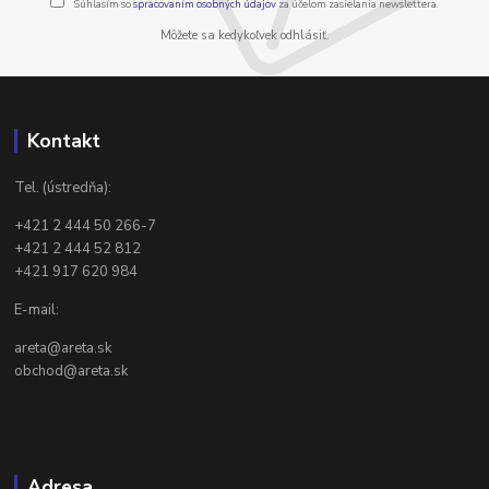
Súhlasím so
spracovaním osobných údajov
za účelom zasielania newslettera.
Môžete sa kedykoľvek odhlásiť.
Kontakt
Tel. (ústredňa):
+421 2 444 50 266-7
+421 2 444 52 812
+421 917 620 984
E-mail:
areta@areta.sk
obchod@areta.sk
Adresa