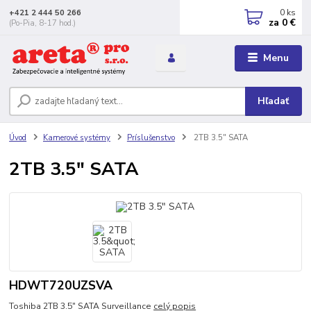
0
ks
+421 2 444 50 266
za
0 €
(Po-Pia, 8-17 hod.)
Menu
Hľadať
Úvod
Kamerové systémy
Príslušenstvo
2TB 3.5" SATA
2TB 3.5" SATA
HDWT720UZSVA
Toshiba 2TB 3.5" SATA Surveillance
celý popis