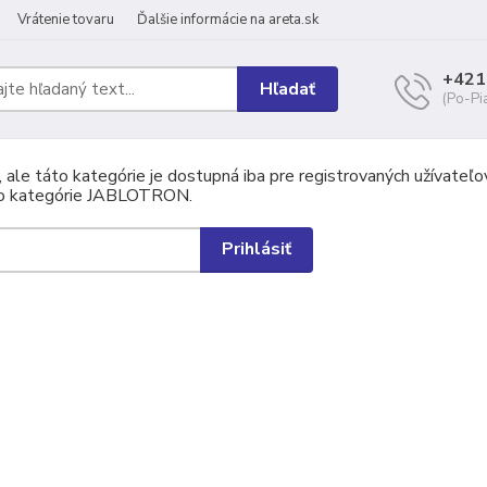
Vrátenie tovaru
Ďalšie informácie na areta.sk
+421
Hľadať
(Po-Pi
 ale táto kategórie je dostupná iba pre registrovaných užívateľo
do kategórie JABLOTRON.