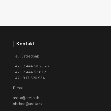
Kontakt
Tel. (ústredňa):
+421 2 444 50 266-7
+421 2 444 52 812
+421 917 620 984
E-mail:
areta@areta.sk
obchod@areta.sk