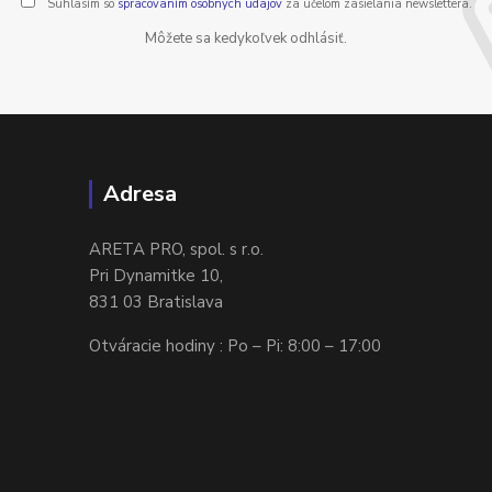
Súhlasím so
spracovaním osobných údajov
za účelom zasielania newslettera.
Môžete sa kedykoľvek odhlásiť.
Adresa
ARETA PRO, spol. s r.o.
Pri Dynamitke 10,
831 03 Bratislava
Otváracie hodiny : Po – Pi: 8:00 – 17:00