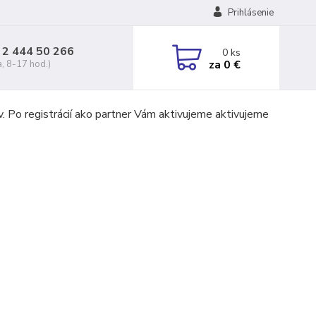
Prihlásenie
 2 444 50 266
0
ks
za
0 €
a, 8-17 hod.)
v. Po registrácií ako partner Vám aktivujeme aktivujeme