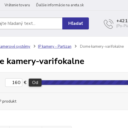
Vrátenie tovaru
Ďalšie informácie na areta.sk
+421
Hľadať
(Po-Pi
Kamerové systémy
IP kamery - Partizan
Dome kamery-varifokalne
 kamery-varifokalne
€
Od
 produkt