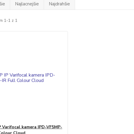
šie
Najlacnejšie
Najdrahšie
m 1-1 z 1
P Varifocal kamera IPD-VF5MP-
 Colour Cloud