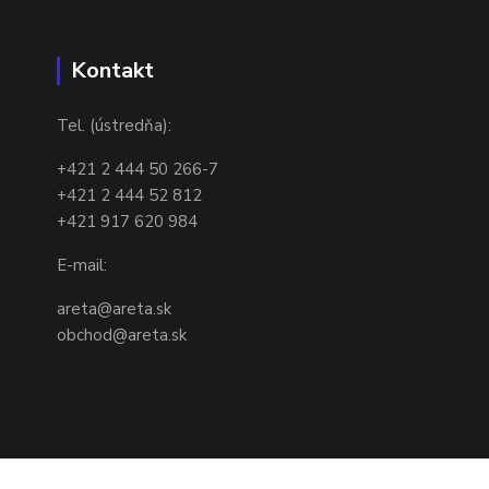
Kontakt
Tel. (ústredňa):
+421 2 444 50 266-7
+421 2 444 52 812
+421 917 620 984
E-mail:
areta@areta.sk
obchod@areta.sk