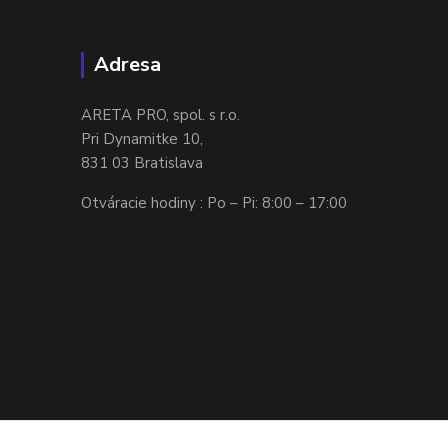
Adresa
ARETA PRO, spol. s r.o.
Pri Dynamitke 10,
831 03 Bratislava
Otváracie hodiny : Po – Pi: 8:00 – 17:00