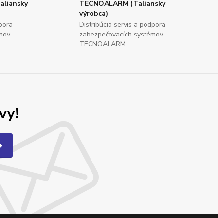
aliansky
TECNOALARM (Taliansky
výrobca)
dpora
Distribúcia servis a podpora
mov
zabezpečovacích systémov
TECNOALARM
vy!