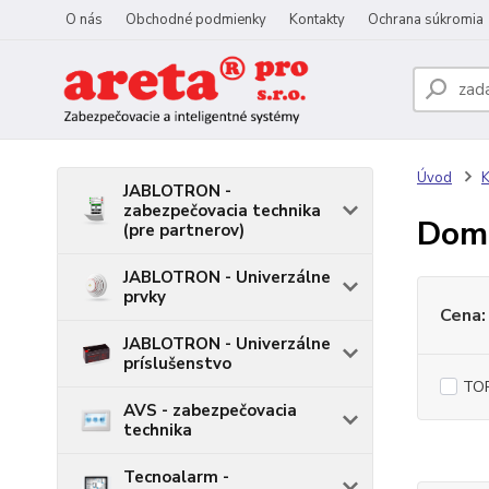
O nás
Obchodné podmienky
Kontakty
Ochrana súkromia
Úvod
JABLOTRON -
zabezpečovacia technika
Dome
(pre partnerov)
JABLOTRON - Univerzálne
prvky
Cena:
JABLOTRON - Univerzálne
príslušenstvo
TOP
AVS - zabezpečovacia
technika
Tecnoalarm -