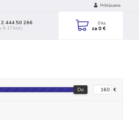
Prihlásenie
 2 444 50 266
0
ks
za
0 €
a, 8-17 hod.)
Do
€