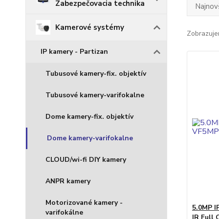
Zabezpečovacia technika
Najnov
Kamerové systémy
Zobrazuje
IP kamery - Partizan
Tubusové kamery-fix. objektív
Tubusové kamery-varifokalne
Dome kamery-fix. objektív
Dome kamery-varifokalne
CLOUD/wi-fi DIY kamery
ANPR kamery
Motorizované kamery -
5.0MP I
varifokálne
IR Full