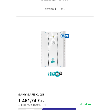
strana
z 1
SANY SAFE XL 2G
1 461,74 €
/
ks
skladom
1 188,40 €
bez DPH