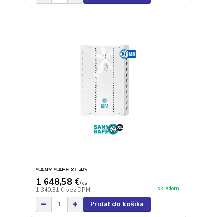
SANY SAFE XL 4G
1 648,58 €
/
ks
skladom
1 340,31 €
bez DPH
Pridať do košíka