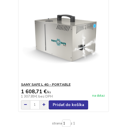
SANY SAFE L 4G - PORTABLE
1 608,71 €
/
ks
na dotaz
1 307,89 €
bez DPH
Pridať do košíka
strana
z 1