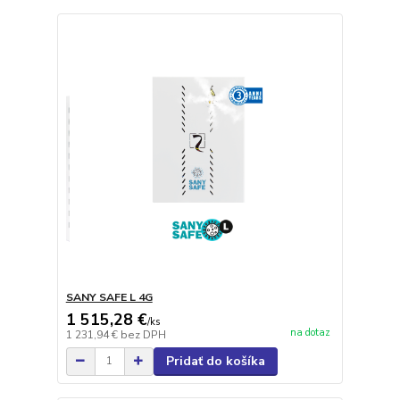
SANY SAFE L 4G
1 515,28 €
/
ks
na dotaz
1 231,94 €
bez DPH
Pridať do košíka