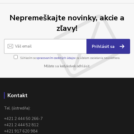
Nepremeškajte novinky, akcie a
zľavy!
Prihlásiť sa
Súhlasím so
spracovaním osobných údajov
za účelom zasielania newslettera.
Môžete sa kedykoľvek odhlásiť.
Kontakt
Tel. (ústredňa):
+421 2 444 50 266-7
+421 2 444 52 812
+421 917 620 984