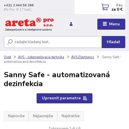
0
ks
+421 2 444 50 266
za
0 €
(Po-Pia, 8-17 hod.)
Menu
Hľadať
Úvod
AVS - zabezpečovacia technika
AVS Electronics
Sanny Safe -
automatizovaná dezinfekcia
Sanny Safe - automatizovaná
dezinfekcia
Upresniť parametre
Najnovšie
Najlacnejšie
Najdrahšie
Zobrazujem 1-6 z 6