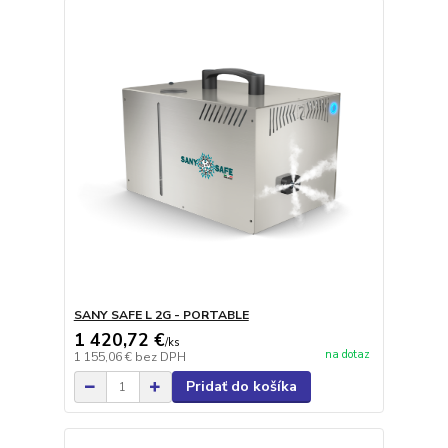
SANY SAFE L 2G - PORTABLE
1 420,72 €
/
ks
na dotaz
1 155,06 €
bez DPH
Pridať do košíka