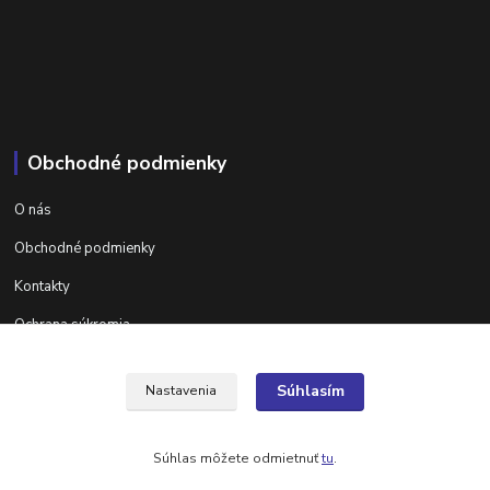
Obchodné podmienky
O nás
Obchodné podmienky
Kontakty
Ochrana súkromia
Ďalšie informácie na areta.sk
Súhlasím
Nastavenia
Súhlas môžete odmietnuť
tu
.
Vytvorené na
Eshop-rychlo.sk