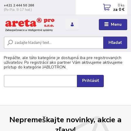
0
ks
+421 2 444 50 266
za
0 €
(Po-Pia, 8-17 hod.)
Menu
Hľadať
Prepáčte, ale táto kategórie je dostupná iba pre registrovaných
užívateľov. Po registrácií ako partner Vám aktivujeme aktivujeme
prístup do kategórie JABLOTRON.
Nepremeškajte novinky, akcie a
zľavy!