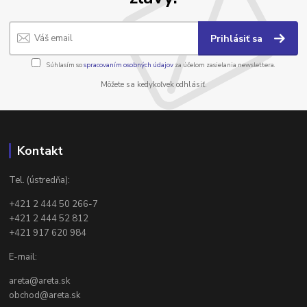
Prihlásiť sa
Súhlasím so
spracovaním osobných údajov
za účelom zasielania newslettera.
Môžete sa kedykoľvek odhlásiť.
Kontakt
Tel. (ústredňa):
+421 2 444 50 266-7
+421 2 444 52 812
+421 917 620 984
E-mail:
areta@areta.sk
obchod@areta.sk