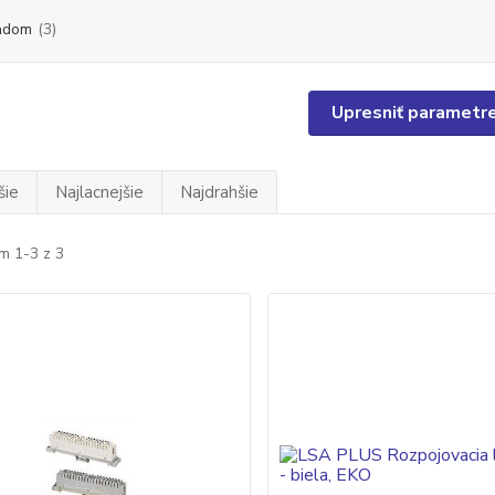
adom
(3)
Upresniť parametr
šie
Najlacnejšie
Najdrahšie
m 1-3 z 3