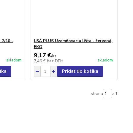
 2/10 -
LSA PLUS Uzemňovacia lišta - červená,
EKO
9,17 €
/
ks
skladom
skladom
7,46 €
bez DPH
íka
Pridať do košíka
strana
z 1