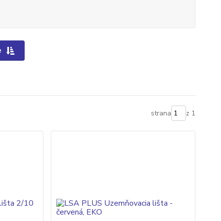
e
strana
z 1