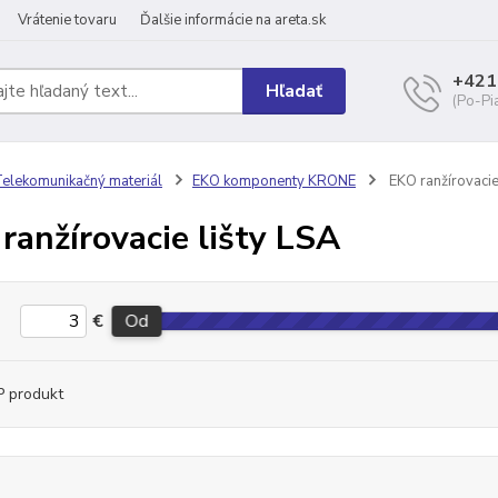
Vrátenie tovaru
Ďalšie informácie na areta.sk
+421
Hľadať
(Po-Pi
elekomunikačný materiál
EKO komponenty KRONE
EKO ranžírovacie
ranžírovacie lišty LSA
€
Od
 produkt