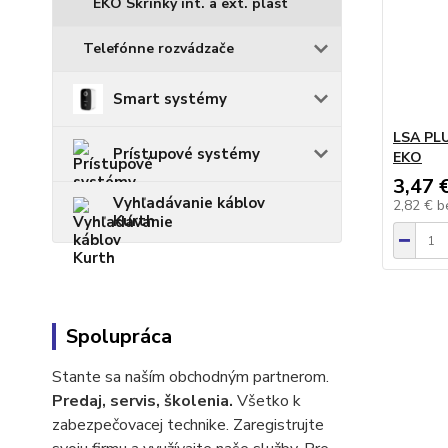
EKO Skrinky int. a ext. plast
Telefónne rozvádzače
Smart systémy
LSA PLU
Prístupové systémy
EKO
3,47 
Vyhľadávanie káblov
2,82 €
b
Kurth
Spolupráca
Stante sa naším obchodným partnerom.
Predaj, servis, školenia.
Všetko k
zabezpečovacej technike. Zaregistrujte