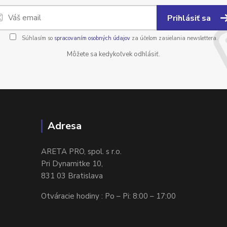
Prihlásiť sa
Súhlasím so
spracovaním osobných údajov
za účelom zasielania newslettera.
Môžete sa kedykoľvek odhlásiť.
Adresa
ARETA PRO, spol. s r.o.
Pri Dynamitke 10,
831 03 Bratislava
Otváracie hodiny : Po – Pi: 8:00 – 17:00