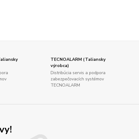
aliansky
TECNOALARM (Taliansky
výrobca)
dpora
Distribúcia servis a podpora
mov
zabezpečovacích systémov
TECNOALARM
vy!