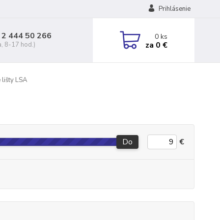
Prihlásenie
 2 444 50 266
0
ks
za
0 €
a, 8-17 hod.)
 lišty LSA
Do
€