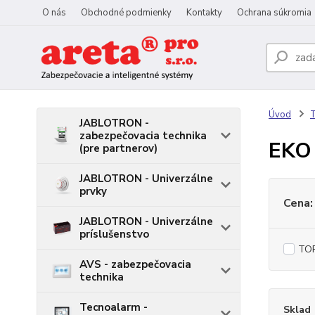
O nás
Obchodné podmienky
Kontakty
Ochrana súkromia
Úvod
T
JABLOTRON -
zabezpečovacia technika
EKO 
(pre partnerov)
JABLOTRON - Univerzálne
prvky
Cena:
JABLOTRON - Univerzálne
príslušenstvo
TOP
AVS - zabezpečovacia
technika
Tecnoalarm -
Sklad