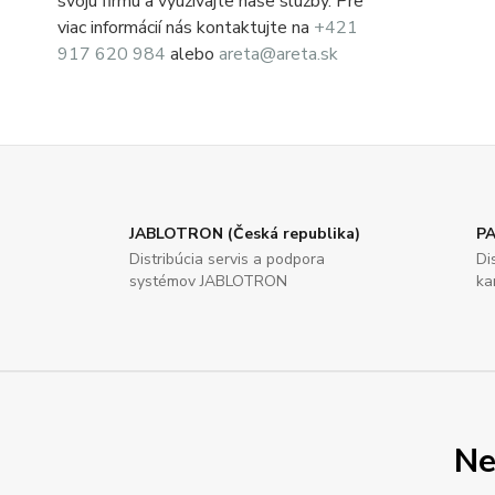
svoju firmu a využívajte naše služby. Pre
viac informácií nás kontaktujte na
+421
917 620 984
alebo
areta@areta.sk
JABLOTRON (Česká republika)
PA
Distribúcia servis a podpora
Di
systémov JABLOTRON
ka
Ne