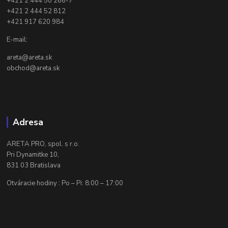
+421 2 444 50 266-7
+421 2 444 52 812
+421 917 620 984
E-mail:
areta@areta.sk
obchod@areta.sk
Adresa
ARETA PRO, spol. s r.o.
Pri Dynamitke 10,
831 03 Bratislava
Otváracie hodiny : Po – Pi: 8:00 – 17:00