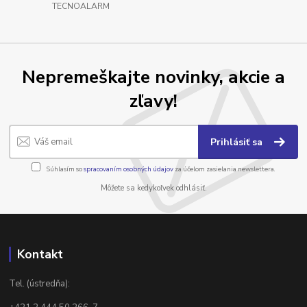
TECNOALARM
Nepremeškajte novinky, akcie a
zľavy!
Prihlásiť sa
Súhlasím so
spracovaním osobných údajov
za účelom zasielania newslettera.
Môžete sa kedykoľvek odhlásiť.
Kontakt
Tel. (ústredňa):