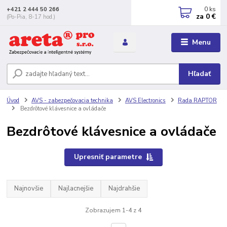
0
ks
+421 2 444 50 266
za
0 €
(Po-Pia, 8-17 hod.)
Menu
Hľadať
Úvod
AVS - zabezpečovacia technika
AVS Electronics
Rada RAPTOR
Bezdrôtové klávesnice a ovládače
Bezdrôtové klávesnice a ovládače
Upresniť parametre
Najnovšie
Najlacnejšie
Najdrahšie
Zobrazujem 1-4 z 4