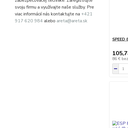
zabezpečovacej technike. Zaregistrujte
svoju firmu a využívajte naše služby. Pre
viac informácií nás kontaktujte na
+421
917 620 984
alebo
areta@areta.sk
SPEED 8
105,7
86 €
be