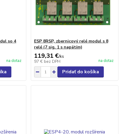
dul so 4
ESP 8RSP, zbernicový relé modul s 8
relé (7 sig. 1 s napätím)
119,31 €
/
ks
na dotaz
na dotaz
97 €
bez DPH
íka
Pridať do košíka