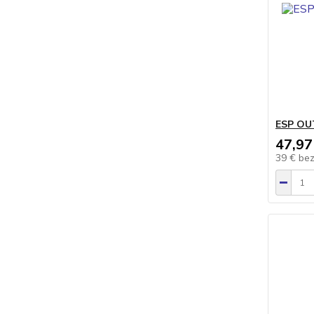
ESP OU
47,97
39 €
be