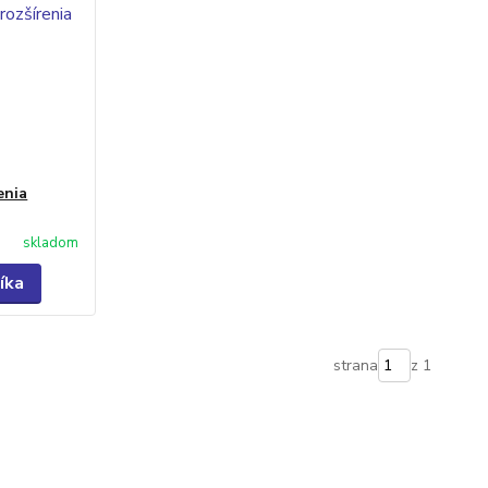
enia
skladom
íka
strana
z 1