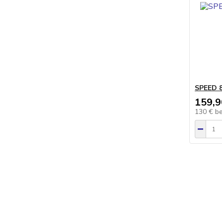
SPEED 8
159,9
130 €
b