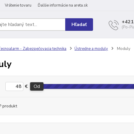
Vrátenie tovaru
Ďalšie informácie na areta.sk
+421
Hľadať
(Po-Pi
ecnoalarm - Zabezpečovacia technika
Ústredne a moduly
Moduly
uly
€
Od
 produkt