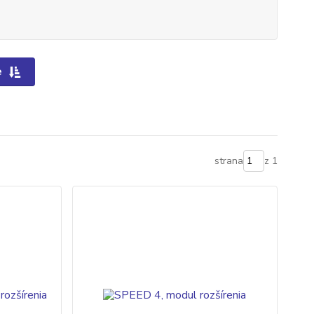
e
strana
z 1