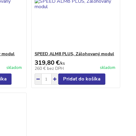
ý modul
SPEED ALM8 PLUS, Zálohovaný modul
319,80 €
/
ks
skladom
skladom
260 €
bez DPH
íka
Pridať do košíka