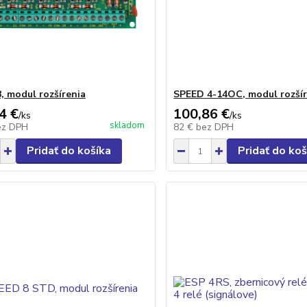
, modul rozšírenia
SPEED 4-14OC, modul rozšír
4 €
100,86 €
/
ks
/
ks
skladom
ez DPH
82 €
bez DPH
Pridať do košíka
Pridať do koš