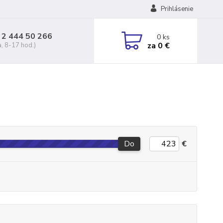
Prihlásenie
 2 444 50 266
0
ks
za
0 €
a, 8-17 hod.)
Do
€