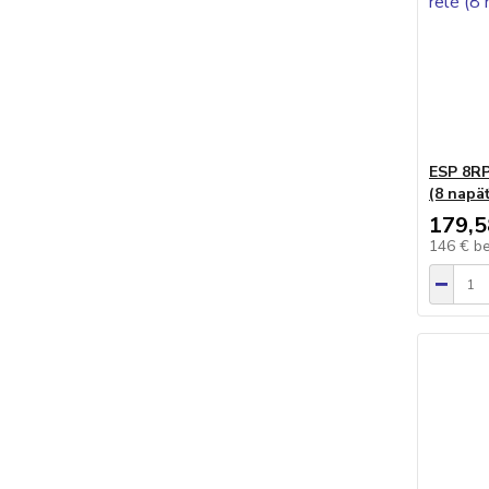
ESP 8RP
(8 napä
179,5
146 €
b