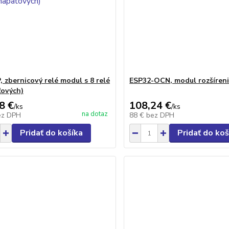
, zbernicový relé modul s 8 relé
ESP32-OCN, modul rozšíren
ťových)
8 €
108,24 €
/
ks
/
ks
na dotaz
ez DPH
88 €
bez DPH
Pridať do košíka
Pridať do koš