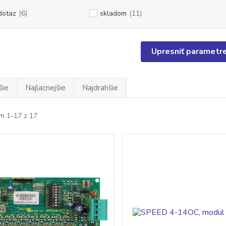
dotaz
(6)
skladom
(11)
Upresniť parametr
šie
Najlacnejšie
Najdrahšie
m 1-17 z 17