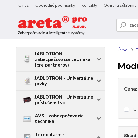
O nás
Obchodné podmienky
Kontakty
Ochrana súkromia
Úvod
T
JABLOTRON -
zabezpečovacia technika
Mod
(pre partnerov)
JABLOTRON - Univerzálne
prvky
Cena:
JABLOTRON - Univerzálne
príslušenstvo
TOP
AVS - zabezpečovacia
technika
Tecnoalarm -
Sklad