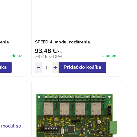
enia
SPEED 4, modul rozšírenia
93,48 €
/
ks
na dotaz
skladom
76 €
bez DPH
íka
Pridať do košíka