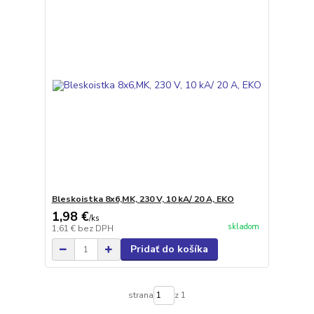
Bleskoistka 8x6,MK, 230 V, 10 kA/ 20 A, EKO
1,98 €
/
ks
skladom
1,61 €
bez DPH
Pridať do košíka
strana
z 1