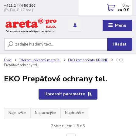
0
ks
+421 2 444 50 266
za
0 €
(Po-Pia, 8-17 hod.)
Menu
Hľadať
Úvod
Telekomunikačný materiál
EKO komponenty KRONE
EKO
Prepäťové ochrany tel.
EKO Prepäťové ochrany tel.
Upresniť parametre
Najnovšie
Najlacnejšie
Najdrahšie
Zobrazujem 1-5 z 5