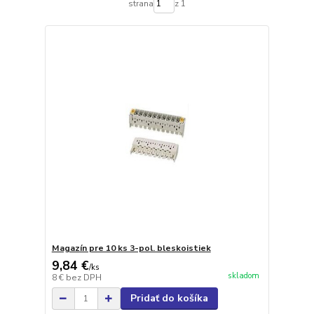
strana
z 1
Magazín pre 10 ks 3-pol. bleskoistiek
9,84 €
/
ks
skladom
8 €
bez DPH
Pridať do košíka