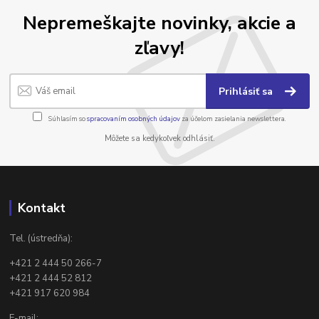
Nepremeškajte novinky, akcie a
zľavy!
Prihlásiť sa
Súhlasím so
spracovaním osobných údajov
za účelom zasielania newslettera.
Môžete sa kedykoľvek odhlásiť.
Kontakt
Tel. (ústredňa):
+421 2 444 50 266-7
+421 2 444 52 812
+421 917 620 984
E-mail: