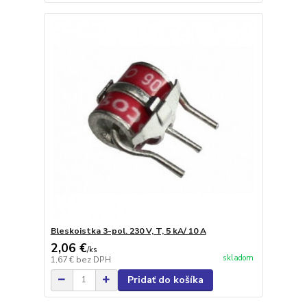
Bleskoistka 3-pol. 230 V, T, 5 kA/ 10 A
2,06 €
/
ks
skladom
1,67 €
bez DPH
Pridať do košíka