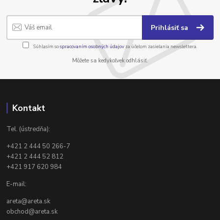
Prihlásiť sa
Súhlasím so
spracovaním osobných údajov
za účelom zasielania newslettera.
Môžete sa kedykoľvek odhlásiť.
Kontakt
Tel. (ústredňa):
+421 2 444 50 266-7
+421 2 444 52 812
+421 917 620 984
E-mail:
areta@areta.sk
obchod@areta.sk