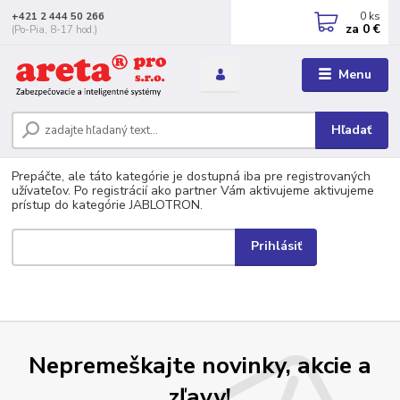
0
ks
+421 2 444 50 266
za
0 €
(Po-Pia, 8-17 hod.)
Menu
Hľadať
Prepáčte, ale táto kategórie je dostupná iba pre registrovaných
užívateľov. Po registrácií ako partner Vám aktivujeme aktivujeme
prístup do kategórie JABLOTRON.
Nepremeškajte novinky, akcie a
zľavy!