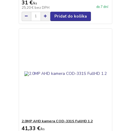
31 €
/
ks
do 7 dní
25,20 €
bez DPH
Pridať do košíka
2.0MP AHD kamera COD-331S FullHD 1.2
41,33 €
/
ks