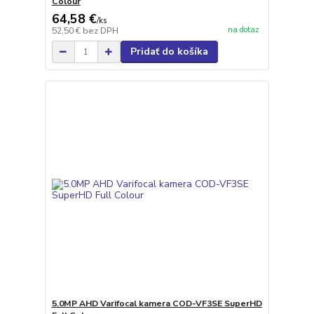
Colour
64,58 €
/
ks
na dotaz
52,50 €
bez DPH
Pridať do košíka
5.0MP AHD Varifocal kamera COD-VF3SE SuperHD