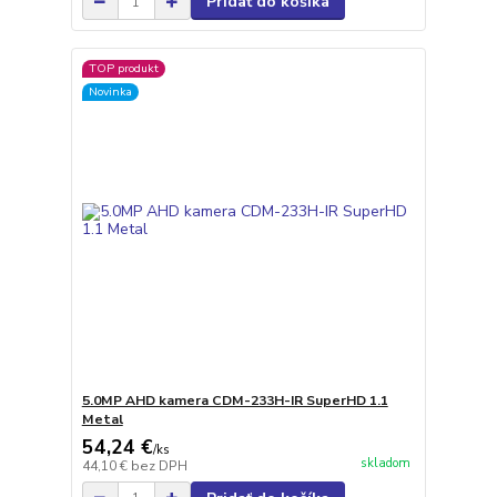
Pridať do košíka
TOP produkt
Novinka
5.0MP AHD kamera CDM-233H-IR SuperHD 1.1
Metal
54,24 €
/
ks
skladom
44,10 €
bez DPH