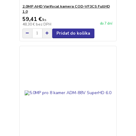
2.0MP AHD Varifocal kamera COD-VF3CS FullHD
1.0
59,41 €
/
ks
do 7 dní
48,30 €
bez DPH
Pridať do košíka