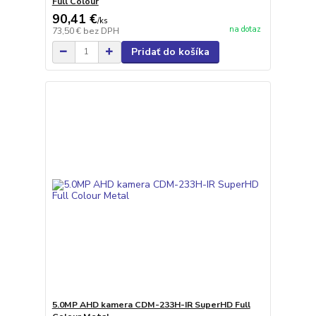
Full Colour
90,41 €
/
ks
na dotaz
73,50 €
bez DPH
Pridať do košíka
5.0MP AHD kamera CDM-233H-IR SuperHD Full