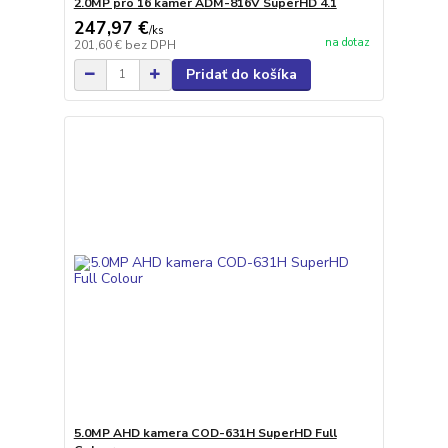
2.0MP pro 16 kamer ADM-816V SuperHD 4.1
247,97 €
/
ks
na dotaz
201,60 €
bez DPH
Pridať do košíka
5.0MP AHD kamera COD-631H SuperHD Full