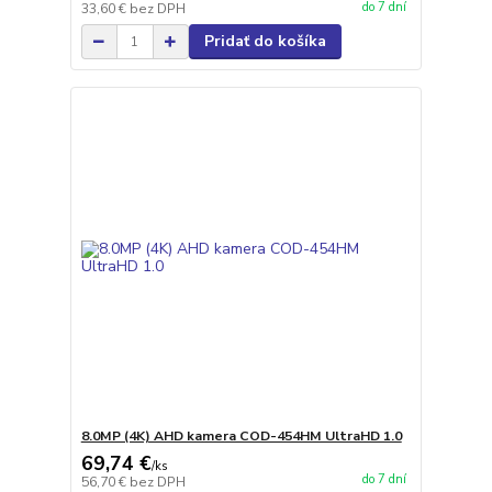
do 7 dní
33,60 €
bez DPH
Pridať do košíka
8.0MP (4K) AHD kamera COD-454HM UltraHD 1.0
69,74 €
/
ks
do 7 dní
56,70 €
bez DPH