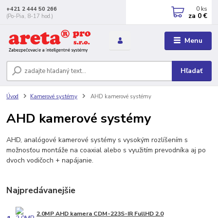
0
ks
+421 2 444 50 266
za
0 €
(Po-Pia, 8-17 hod.)
Menu
Hľadať
Úvod
Kamerové systémy
AHD kamerové systémy
AHD kamerové systémy
AHD, analógové kamerové systémy s vysokým rozlíšením s
možnosťou montáže na coaxial alebo s využitím prevodníka aj po
dvoch vodičoch + napájanie.
Najpredávanejšie
2.0MP AHD kamera CDM-223S-IR FullHD 2.0