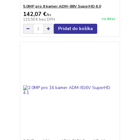
5.0MP pro 8 kamer ADM-88V SuperHD 6.0
142,07 €
/
ks
na dotaz
115,50 €
bez DPH
Pridať do košíka