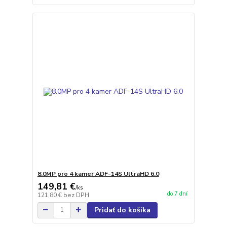
8.0MP pro 4 kamer ADF-14S UltraHD 6.0
149,81 €
/
ks
do 7 dní
121,80 €
bez DPH
Pridať do košíka