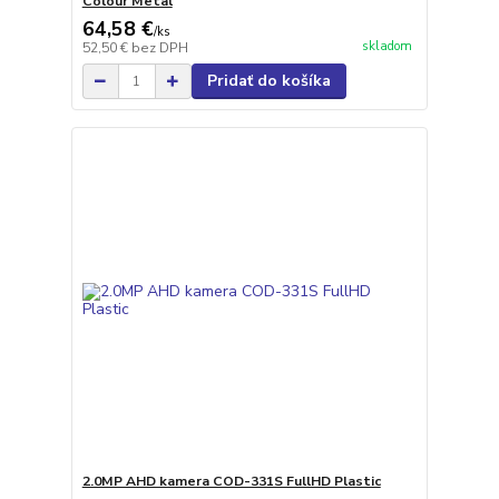
Colour Metal
64,58 €
/
ks
skladom
52,50 €
bez DPH
Pridať do košíka
2.0MP AHD kamera COD-331S FullHD Plastic