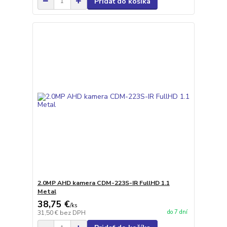
Pridať do košíka
2.0MP AHD kamera CDM-223S-IR FullHD 1.1
Metal
38,75 €
/
ks
do 7 dní
31,50 €
bez DPH