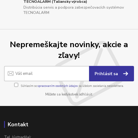
TECNOALARM (Taliansky výrobca)
Distribúcia servis a podpora zabezpečovacích systémov
TECNOALARM
Nepremeškajte novinky, akcie a
zľavy!
Prihlásiť sa
Súhlasím so
spracovaním osobných údajov
za účelom zasielania newslettera.
Môžete sa kedykoľvek odhlásiť.
Kontakt
Tel. (ústredňa):