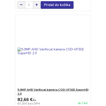
Pridať do košíka
5.0MP AHD Varifocal kamera COD-VF3SE SuperHD
2.0
82,66 €
/
ks
do 7 dní
67,20 €
bez DPH