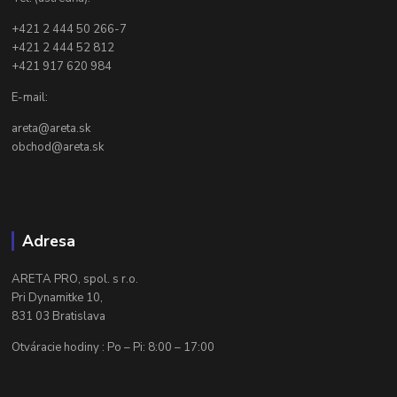
+421 2 444 50 266-7
+421 2 444 52 812
+421 917 620 984
E-mail:
areta@areta.sk
obchod@areta.sk
Adresa
ARETA PRO, spol. s r.o.
Pri Dynamitke 10,
831 03 Bratislava
Otváracie hodiny : Po – Pi: 8:00 – 17:00