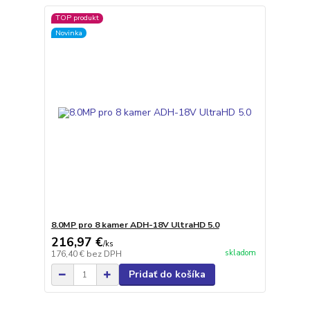
TOP produkt
Novinka
8.0MP pro 8 kamer ADH-18V UltraHD 5.0
216,97 €
/
ks
skladom
176,40 €
bez DPH
Pridať do košíka