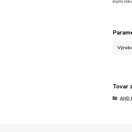
inými rek
Param
Výrob
Tovar 
AHD 