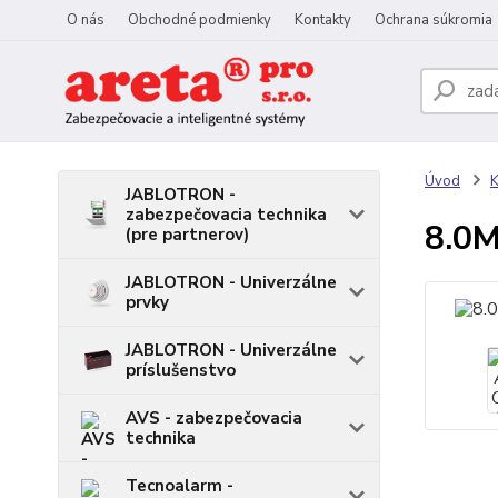
O nás
Obchodné podmienky
Kontakty
Ochrana súkromia
Úvod
JABLOTRON -
zabezpečovacia technika
8.0M
(pre partnerov)
JABLOTRON - Univerzálne
prvky
JABLOTRON - Univerzálne
príslušenstvo
AVS - zabezpečovacia
technika
Tecnoalarm -