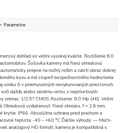
Parametre
erový dohľad vo veľmi vysokej kvalite. Rozlíšenie 8.0
 automobilov. Šošovka kamery má fixnú ohniskovú
 automaticky prepne na nočný režim a zaistí obraz dobrej
uvzdorného kovu a má stupeň bezpečnostného hodnotenia
j vonku či v priemyselných nevykurovaných priestoroch.
voči dažďu alebo silnému vetru, v neprívetivých
vy snimac: 1/2.5? CMOS Rozlísenie: 8.0 Mp (4K). Veľmi
 Ohnisková vzdialenosť: Fixné ohnisko, f = 2.8 mm.
é krytie: IP66. Absolútna ochrana pred prachom a
Pracovná teplota: -40 – +60 °C Ďalšie výhody: — Multi-
k analógový HD formát, kamera je kompatibilná s