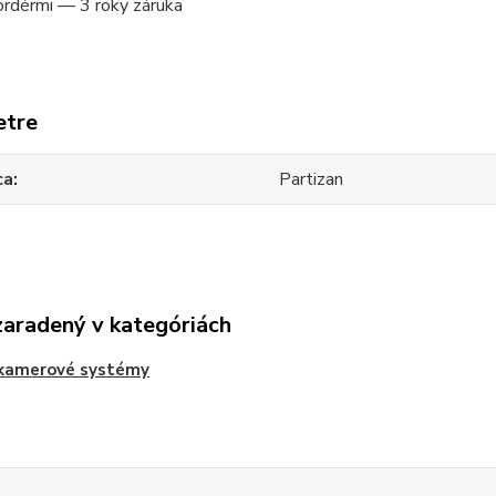
ordérmi — 3 roky záruka
etre
ca
Partizan
zaradený v kategóriách
kamerové systémy