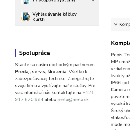
Prístupové systémy
Vyhľadávanie káblov
Kurth
Kompl
Komple
Spolupráca
Popis Ten
MP umožň
Stante sa naším obchodným partnerom.
vzdialeno
Predaj, servis, školenia.
Všetko k
kvality 
zabezpečovacej technike. Zaregistrujte
IP66 (och
svoju firmu a využívajte naše služby. Pre
Kamera má
viac informácií nás kontaktujte na
+421
poveterno
917 620 984
alebo
areta@areta.sk
vysoká kv
Široký uh
vlhkosťou
mode mož