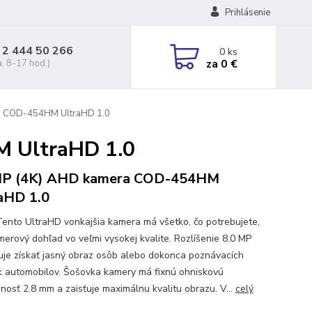
Prihlásenie
 2 444 50 266
0
ks
za
0 €
a, 8-17 hod.)
a COD-454HM UltraHD 1.0
 UltraHD 1.0
MP (4K) AHD kamera COD-454HM
aHD 1.0
Tento UltraHD vonkajšia kamera má všetko, čo potrebujete,
merový dohľad vo veľmi vysokej kvalite. Rozlíšenie 8.0 MP
je získať jasný obraz osôb alebo dokonca poznávacích
k automobilov. Šošovka kamery má fixnú ohniskovú
enosť 2.8 mm a zaisťuje maximálnu kvalitu obrazu. V...
celý