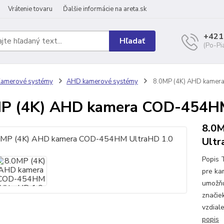
Vrátenie tovaru
Ďalšie informácie na areta.sk
+421
Hľadať
(Po-Pi
Kamerové systémy
AHD kamerové systémy
8.0MP (4K) AHD kamer
P (4K) AHD kamera COD-454HM
8.0
Ultr
Popis 
pre ka
umožňu
značie
vzdial
popis