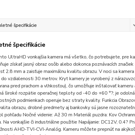
etné špecifikácie
tné špecifikácie
to UltraHD vonkajšia kamera má všetko, čo potrebujete, pre kam
uje získať jasný obraz osôb alebo dokonca poznávacích značiek
sť 2.8 mm a zaisťuje maximálnu kvalitu obrazu. V noci sa kamera
až do vzdialenosti 30 metrov. Kryt kamery je vyrobený z náraz
rana pred prachom a vlhkosťou), čo umožňuje inštalovať kameru a
 široké rozpätie operačnej teploty od -40 do +60 °?; je odolná 
stných podmienkach operuje bez straty kvality. Funkcia Obrazo
alita obrazu, drobné predmety aj bankovky sú jasne rozoznateľné
ol pohľadu Nočné videnie: Až 30 m Materiál puzdra: Kov Ochrann
. Na vonkajšie či industriálne použitie Napájanie: DC12V, 0.4? 
nosti AHD-TVI-CVI-Analóg. Kameru môžete prepnúť na akýkoľve