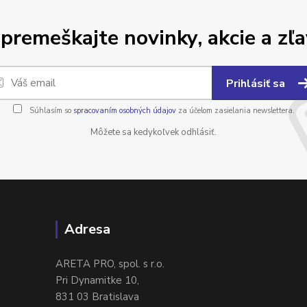
premeškajte novinky, akcie a zľa
Prihlásiť sa
Súhlasím so
spracovaním osobných údajov
za účelom zasielania newslettera.
Môžete sa kedykoľvek odhlásiť.
Adresa
ARETA PRO, spol. s r.o.
Pri Dynamitke 10,
831 03 Bratislava