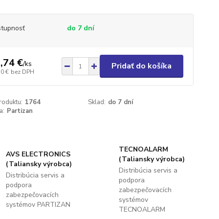
tupnosť
do 7 dní
,74 €
/
ks
Pridať do košíka
70 €
bez DPH
roduktu:
1764
Sklad:
do 7 dní
a:
Partizan
TECNOALARM
AVS ELECTRONICS
(Taliansky výrobca)
(Taliansky výrobca)
Distribúcia servis a
Distribúcia servis a
podpora
podpora
zabezpečovacích
zabezpečovacích
systémov
systémov PARTIZAN
TECNOALARM