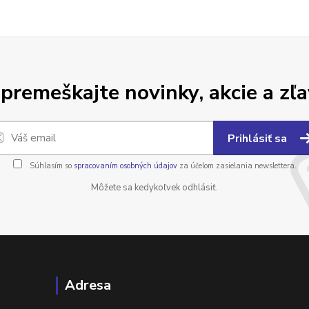
premeškajte novinky, akcie a zľa
Prihlásiť sa
Súhlasím so
spracovaním osobných údajov
za účelom zasielania newslettera.
Môžete sa kedykoľvek odhlásiť.
Adresa