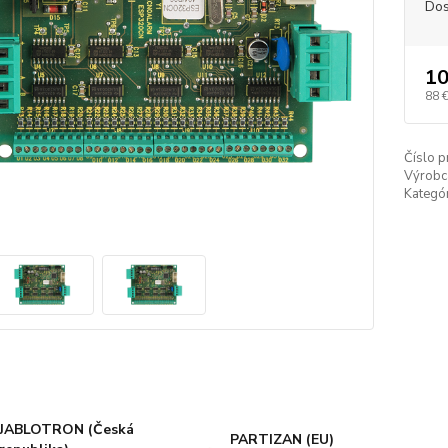
Dos
10
88 
Číslo p
Výrobc
Kategór
JABLOTRON (Česká
PARTIZAN (EU)