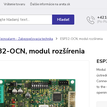
Vrátenie tovaru
Ďalšie informácie na areta.sk
+421
Hľadať
(Po-Pi
ecnoalarm - Zabezpečovacia technika
ESP32-OCN, modul rozšírenia
2-OCN, modul rozšírenia
ESP3
Modul 
ústred
Connec
to the
openin