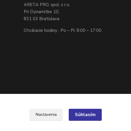
ARETA PRO, spol. s r.o.
Pri Dynamitke 10,
831 03 Bratislava
Otváracie hodiny : Po – Pi: 8:00 – 17:00
Súhlasím
Nastavenia