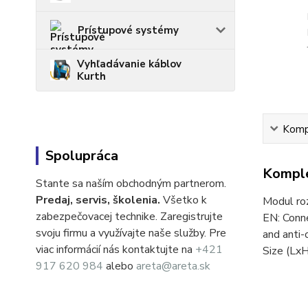
Prístupové systémy
Vyhľadávanie káblov
Kurth
Kompl
Spolupráca
Komple
Stante sa naším obchodným partnerom.
Predaj, servis, školenia.
Všetko k
Modul ro
zabezpečovacej technike. Zaregistrujte
EN: Conne
svoju firmu a využívajte naše služby. Pre
and anti
viac informácií nás kontaktujte na
+421
Size (Lx
917 620 984
alebo
areta@areta.sk