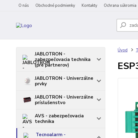
O nás
Obchodné podmienky
Kontakty
Ochrana súkromia
Úvod
T
JABLOTRON -
zabezpečovacia technika
ESP3
(pre partnerov)
JABLOTRON - Univerzálne
prvky
JABLOTRON - Univerzálne
príslušenstvo
AVS - zabezpečovacia
technika
Tecnoalarm -