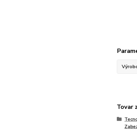
Param
Výrob
Tovar 
Tecno
Zabez