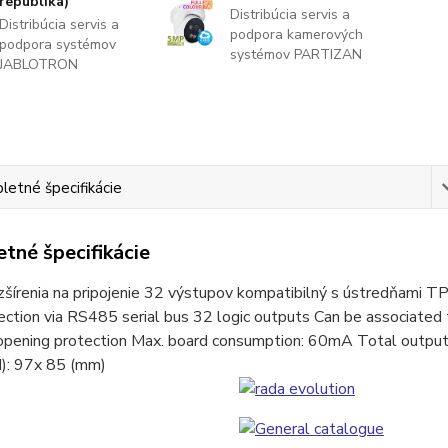
republika)
Distribúcia servis a
Distribúcia servis a
podpora kamerových
podpora systémov
systémov PARTIZAN
JABLOTRON
etné špecifikácie
tné špecifikácie
zšírenia na pripojenie 32 výstupov kompatibilný s ústredňami
ction via RS485 serial bus 32 logic outputs Can be associated 
-opening protection Max. board consumption: 60mA Total output
H): 97x 85 (mm)