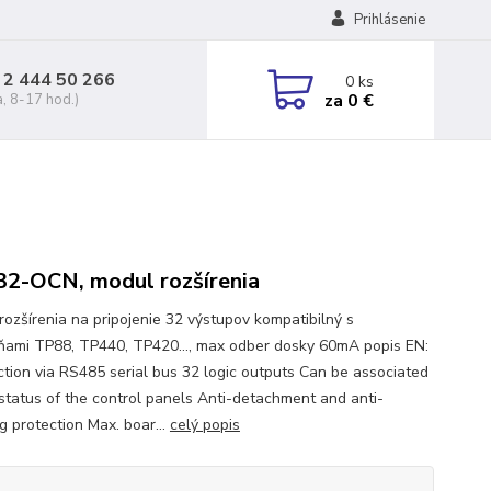
Prihlásenie
 2 444 50 266
0
ks
za
0 €
a, 8-17 hod.)
2-OCN, modul rozšírenia
rozšírenia na pripojenie 32 výstupov kompatibilný s
ňami TP88, TP440, TP420..., max odber dosky 60mA popis EN:
tion via RS485 serial bus 32 logic outputs Can be associated
 status of the control panels Anti-detachment and anti-
g protection Max. boar...
celý popis