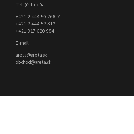
Tel. (ústredňa):
+421 2 444 50 266-7
+421 2 444 52 812
+421 917 620 984
E-mail:
areta@areta.sk
obchod@areta.sk