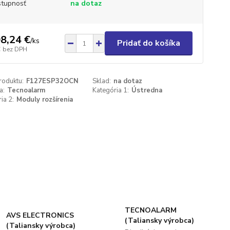
tupnosť
na dotaz
8,24 €
/
ks
Pridať do košíka
€
bez DPH
roduktu:
F127ESP32OCN
Sklad:
na dotaz
a:
Tecnoalarm
Kategória 1:
Ústredna
ia 2:
Moduly rozšírenia
TECNOALARM
AVS ELECTRONICS
(Taliansky výrobca)
(Taliansky výrobca)