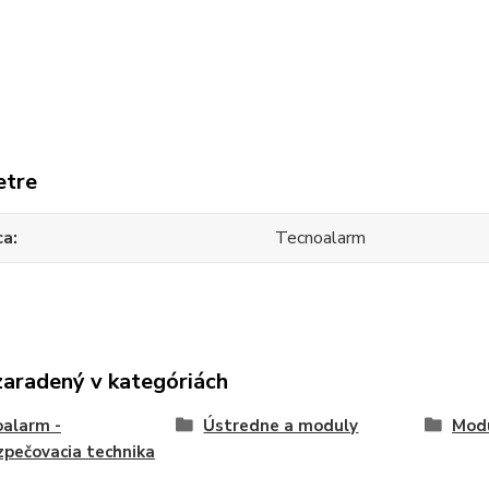
etre
ca
Tecnoalarm
zaradený v kategóriách
alarm -
Ústredne a moduly
Mod
pečovacia technika