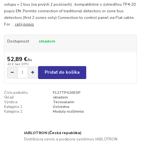
vstupy + 2 bus (na prvých 2 pozíciach) , kompatibilné s ústredňou TP4-20
popis EN: Permits connection of traditional detectors or zone bus
detectors (first 2 zones only) Connection to control panel via Flat cable.
For ...
celý popis
Dostupnosť
skladom
52,89 €
/
ks
43 €
bez DPH
Pridať do košíka
Číslo produktu:
F127TP420ESP
Sklad:
skladom
Výrobca:
Tecnoalarm
Kategória 1:
Ústredna
Kategória 2:
Moduly rozšírenia
JABLOTRON (Česká republika)
Distribúcia servis a podpora systémov JABLOTRON