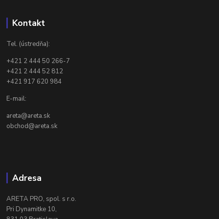
Kontakt
Tel. (ústredňa):
+421 2 444 50 266-7
+421 2 444 52 812
+421 917 620 984
E-mail:
areta@areta.sk
obchod@areta.sk
Adresa
ARETA PRO, spol. s r.o.
Pri Dynamitke 10,