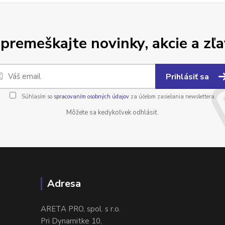
premeškajte novinky, akcie a zľa
Prihlásiť sa
Súhlasím so
spracovaním osobných údajov
za účelom zasielania newslettera.
Môžete sa kedykoľvek odhlásiť.
Adresa
ARETA PRO, spol. s r.o.
Pri Dynamitke 10,