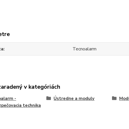
etre
ca
Tecnoalarm
zaradený v kategóriách
alarm -
Ústredne a moduly
Mod
pečovacia technika