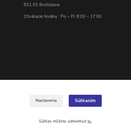
831 03 Bratislava
Otváracie hodiny : Po – Pi: 8:00 – 17:00
Súhlasím
Nastavenia
Súhlas môžete odmietnuť
tu
.