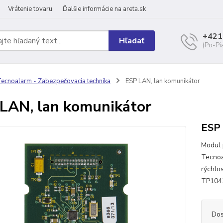
Vrátenie tovaru
Ďalšie informácie na areta.sk
+421
Hľadať
(Po-Pi
ecnoalarm - Zabezpečovacia technika
ESP LAN, lan komunikátor
LAN, lan komunikátor
ESP 
Modul 
Tecnoa
rýchlo
TP1
Dos