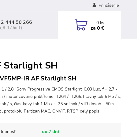
Prihlásenie
 2 444 50 266
0
ks
za
0 €
a, 8-17 hod.)
 Starlight SH
VF5MP-IR AF Starlight SH
 1 / 2,8 "Sony Progressive CMOS Starlight, 0,03 Lux, f = 2,7 -
 / motorizované priblíženie H.264 / H.265: hlavný tok 5 Mb / s,
ok / s, čiastkový tok 1 Mb / s, 25 snímok / s IR dosah - 50m
ol protokolu Partizan MAC, ONVIF, RTSP,
celý popis
tupnosť
do 7 dní