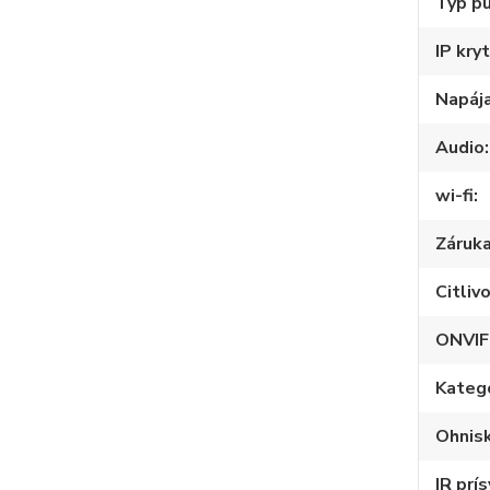
Typ p
IP kryt
Napáj
Audio
wi-fi
Záruk
Citliv
ONVIF
Kateg
Ohnisk
IR prís