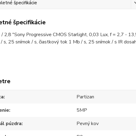
etné špecifikácie
tné špecifikácie
 / 2,8 "Sony Progressive CMOS Starlight, 0,03 Lux, f = 2,7 - 13
/ s, 25 snímok / s, čiastkový tok 1 Mb / s, 25 snímok / s IR do
etre
ca
Partizan
enie
5MP
ál púzdra
Pevný kov