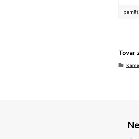
pamäť
Tovar 
Kame
Ne