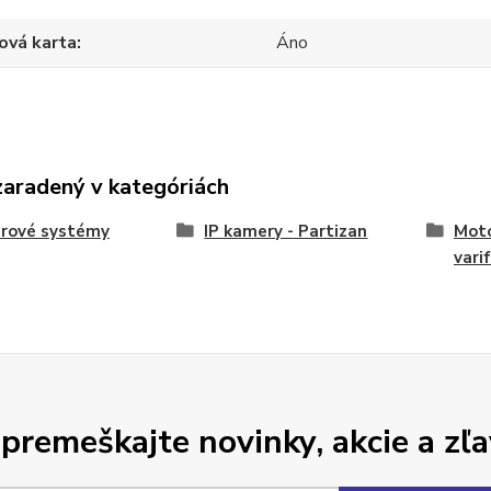
ová karta
Áno
zaradený v kategóriách
rové systémy
IP kamery - Partizan
Moto
vari
premeškajte novinky, akcie a zľa