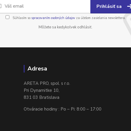
Prihlásiť sa
Súhlasím so
spracovaním osobných údajov
za účelom zasielania newslettera.
Môžete sa kedykoľvek odhlásiť.
Adresa
ARETA PRO, spol. s r.o.
Pri Dynamitke 10,
831 03 Bratislava
Otváracie hodiny : Po – Pi: 8:00 – 17:00