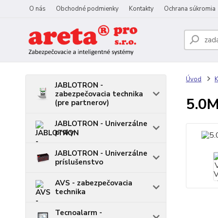
O nás
Obchodné podmienky
Kontakty
Ochrana súkromia
Úvod
JABLOTRON -
zabezpečovacia technika
5.0M
(pre partnerov)
JABLOTRON - Univerzálne
prvky
JABLOTRON - Univerzálne
príslušenstvo
AVS - zabezpečovacia
technika
Tecnoalarm -