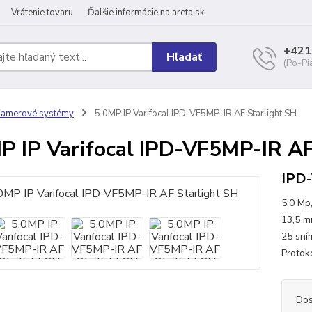
Vrátenie tovaru
Ďalšie informácie na areta.sk
+421
Hľadať
(Po-Pi
Kamerové systémy
5.0MP IP Varifocal IPD-VF5MP-IR AF Starlight SH
P IP Varifocal IPD-VF5MP-IR AF
IPD-
5,0 Mp,
13,5 mm
25 sním
Protok
Dos