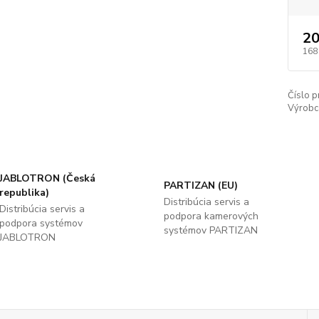
20
168
Číslo p
Výrobc
JABLOTRON (Česká
PARTIZAN (EU)
republika)
Distribúcia servis a
Distribúcia servis a
podpora kamerových
podpora systémov
systémov PARTIZAN
JABLOTRON