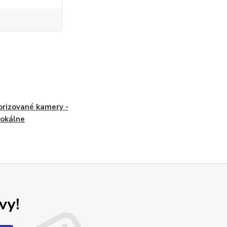
rizované kamery -
fokálne
vy!