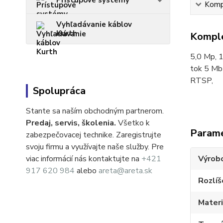
Prístupové systémy
Kompl
Vyhľadávanie káblov
Kurth
Komple
5,0 Mp, 1
tok 5 Mb 
RTSP,
Spolupráca
Stante sa naším obchodným partnerom.
Predaj, servis, školenia.
Všetko k
Param
zabezpečovacej technike. Zaregistrujte
svoju firmu a využívajte naše služby. Pre
viac informácií nás kontaktujte na
+421
Výrob
917 620 984
alebo
areta@areta.sk
Rozlíš
Materi