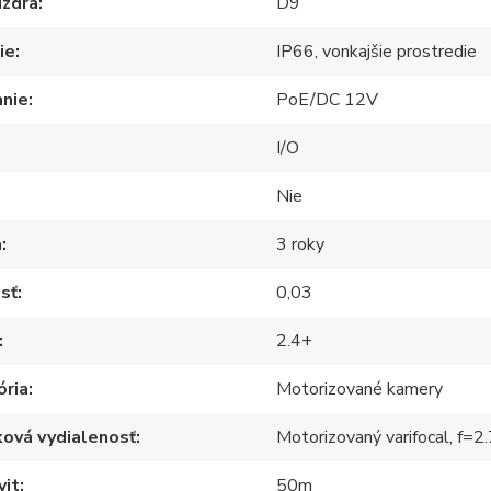
úzdra
D9
ie
IP66, vonkajšie prostredie
anie
PoE/DC 12V
I/O
Nie
a
3 roky
osť
0,03
2.4+
ória
Motorizované kamery
ová vydialenosť
Motorizovaný varifocal, f=2
vit
50m