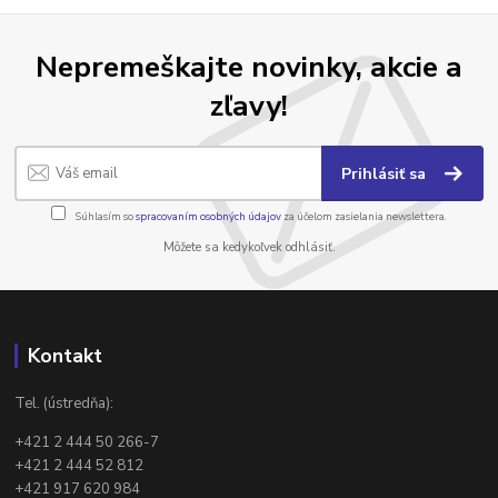
Nepremeškajte novinky, akcie a
zľavy!
Prihlásiť sa
Súhlasím so
spracovaním osobných údajov
za účelom zasielania newslettera.
Môžete sa kedykoľvek odhlásiť.
Kontakt
Tel. (ústredňa):
+421 2 444 50 266-7
+421 2 444 52 812
+421 917 620 984