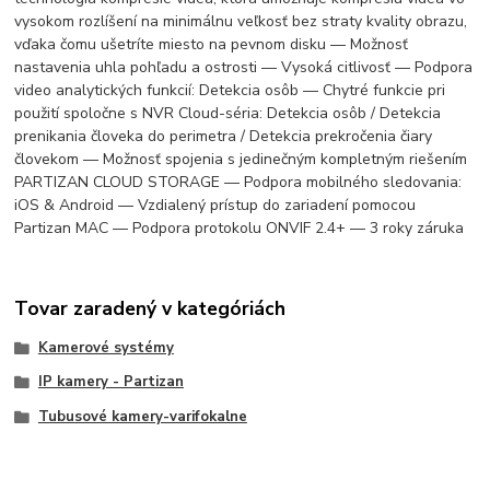
vysokom rozlíšení na minimálnu veľkosť bez straty kvality obrazu,
vďaka čomu ušetríte miesto na pevnom disku — Možnosť
nastavenia uhla pohľadu a ostrosti — Vysoká citlivosť — Podpora
video analytických funkcií: Detekcia osôb — Chytré funkcie pri
použití spoločne s NVR Cloud-séria: Detekcia osôb / Detekcia
prenikania človeka do perimetra / Detekcia prekročenia čiary
človekom — Možnosť spojenia s jedinečným kompletným riešením
PARTIZAN CLOUD STORAGE — Podpora mobilného sledovania:
iOS & Android — Vzdialený prístup do zariadení pomocou
Partizan MAC — Podpora protokolu ONVIF 2.4+ — 3 roky záruka
Tovar zaradený v kategóriách
Kamerové systémy
IP kamery - Partizan
Tubusové kamery-varifokalne