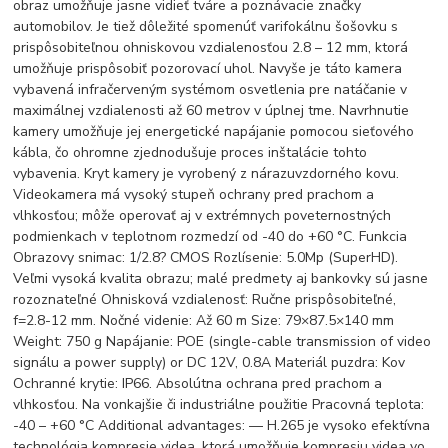
obraz umožňuje jasne vidieť tváre a poznávacie značky
automobilov. Je tiež dôležité spomenúť varifokálnu šošovku s
prispôsobiteľnou ohniskovou vzdialenosťou 2.8 – 12 mm, ktorá
umožňuje prispôsobiť pozorovací uhol. Navyše je táto kamera
vybavená infračerveným systémom osvetlenia pre natáčanie v
maximálnej vzdialenosti až 60 metrov v úplnej tme. Navrhnutie
kamery umožňuje jej energetické napájanie pomocou sieťového
kábla, čo ohromne zjednodušuje proces inštalácie tohto
vybavenia. Kryt kamery je vyrobený z nárazuvzdorného kovu.
Videokamera má vysoký stupeň ochrany pred prachom a
vlhkosťou; môže operovať aj v extrémnych poveternostných
podmienkach v teplotnom rozmedzí od -40 do +60 °C. Funkcia
Obrazovy snimac: 1/2.8? CMOS Rozlísenie: 5.0Mp (SuperHD).
Veľmi vysoká kvalita obrazu; malé predmety aj bankovky sú jasne
rozoznateľné Ohnisková vzdialenosť: Ručne prispôsobiteľné,
f=2.8-12 mm. Nočné videnie: Až 60 m Size: 79×87.5×140 mm
Weight: 750 g Napájanie: POE (single-cable transmission of video
signálu a power supply) or DC 12V, 0.8A Materiál puzdra: Kov
Ochranné krytie: IP66. Absolútna ochrana pred prachom a
vlhkosťou. Na vonkajšie či industriálne použitie Pracovná teplota:
-40 – +60 °C Additional advantages: — H.265 je vysoko efektívna
technológia kompresie videa, ktorá umožňuje kompresiu videa vo