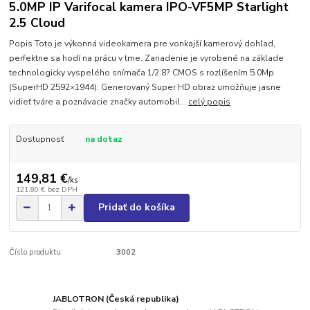
5.0MP IP Varifocal kamera IPO-VF5MP Starlight
2.5 Cloud
Popis Toto je výkonná videokamera pre vonkajší kamerový dohľad,
perfektne sa hodí na prácu v tme. Zariadenie je vyrobené na základe
technologicky vyspelého snímača 1/2.8? CMOS s rozlíšením 5.0Mp
(SuperHD 2592×1944). Generovaný Super HD obraz umožňuje jasne
vidieť tváre a poznávacie značky automobil...
celý popis
Dostupnosť
na dotaz
149,81 €
/
ks
121,80 €
bez DPH
Pridať do košíka
Číslo produktu:
3002
JABLOTRON (Česká republika)