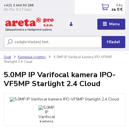
0
ks
+421 2 444 50 266
za
0 €
(Po-Pia, 8-17 hod.)
Menu
Hľadať
Úvod
Kamerové systémy
5.0MP IP Varifocal kamera IPO-VF5MP
Starlight 2.4 Cloud
5.0MP IP Varifocal kamera IPO-
VF5MP Starlight 2.4 Cloud