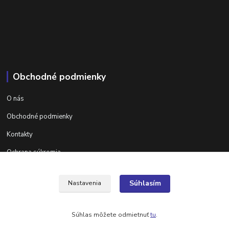
Obchodné podmienky
O nás
Obchodné podmienky
Kontakty
Ochrana súkromia
Ďalšie informácie na areta.sk
Súhlasím
Nastavenia
Súhlas môžete odmietnuť
tu
.
Vytvorené na
Eshop-rychlo.sk