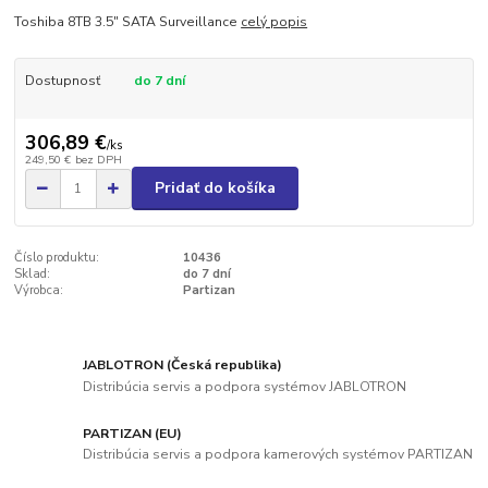
Toshiba 8TB 3.5" SATA Surveillance
celý popis
Dostupnosť
do 7 dní
306,89 €
/
ks
249,50 €
bez DPH
Pridať do košíka
Číslo produktu:
10436
Sklad:
do 7 dní
Výrobca:
Partizan
JABLOTRON (Česká republika)
Distribúcia servis a podpora systémov JABLOTRON
PARTIZAN (EU)
Distribúcia servis a podpora kamerových systémov PARTIZAN