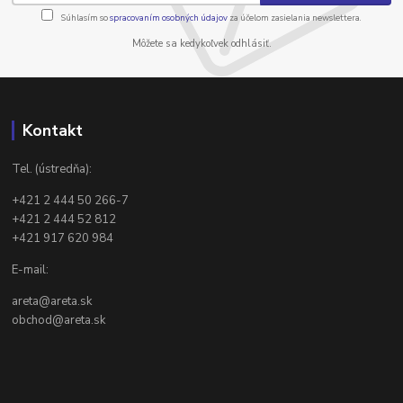
Súhlasím so
spracovaním osobných údajov
za účelom zasielania newslettera.
Môžete sa kedykoľvek odhlásiť.
Kontakt
Tel. (ústredňa):
+421 2 444 50 266-7
+421 2 444 52 812
+421 917 620 984
E-mail:
areta@areta.sk
obchod@areta.sk