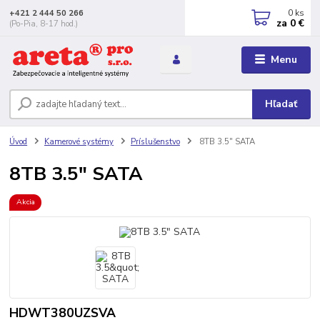
0
ks
+421 2 444 50 266
za
0 €
(Po-Pia, 8-17 hod.)
Menu
Hľadať
Úvod
Kamerové systémy
Príslušenstvo
8TB 3.5" SATA
8TB 3.5" SATA
Akcia
HDWT380UZSVA