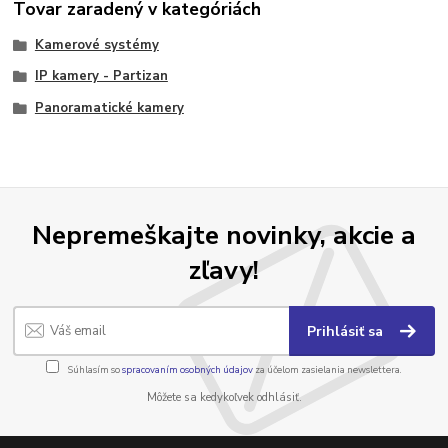
Tovar zaradený v kategóriách
Kamerové systémy
IP kamery - Partizan
Panoramatické kamery
Nepremeškajte novinky, akcie a
zľavy!
Prihlásiť sa
Súhlasím so
spracovaním osobných údajov
za účelom zasielania newslettera.
Môžete sa kedykoľvek odhlásiť.