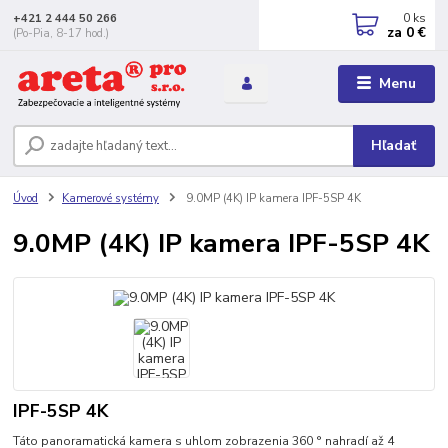
0
ks
+421 2 444 50 266
za
0 €
(Po-Pia, 8-17 hod.)
Menu
Hľadať
Úvod
Kamerové systémy
9.0MP (4K) IP kamera IPF-5SP 4K
9.0MP (4K) IP kamera IPF-5SP 4K
IPF-5SP 4K
Táto panoramatická kamera s uhlom zobrazenia 360 ° nahradí až 4