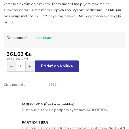
kamery s fixným objektívom. Tento model má príjem maximálne
širokého obrazu s minimom slepých zón. Vysoké rozlíšenie 12.0MP (4K)
poskytuje matrice 1 / 1.7 "Sony Progressive CMOS vyrábaná sveto
celý
popis
Dostupnosť
na dotaz
361,62 €
/
ks
294 €
bez DPH
Pridať do košíka
Číslo produktu:
2762
JABLOTRON (Česká republika)
Distribúcia servis a podpora systémov JABLOTRON
PARTIZAN (EU)
Distribúcia servis a podpora kamerových systémov PARTIZAN