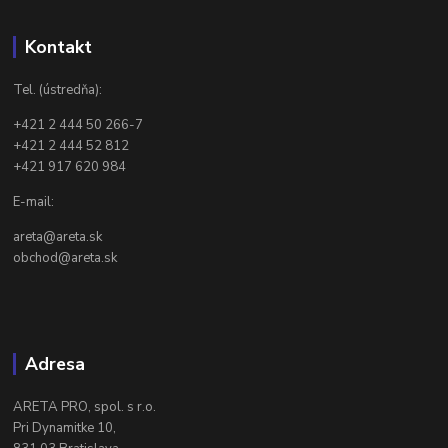
Kontakt
Tel. (ústredňa):
+421 2 444 50 266-7
+421 2 444 52 812
+421 917 620 984
E-mail:
areta@areta.sk
obchod@areta.sk
Adresa
ARETA PRO, spol. s r.o.
Pri Dynamitke 10,