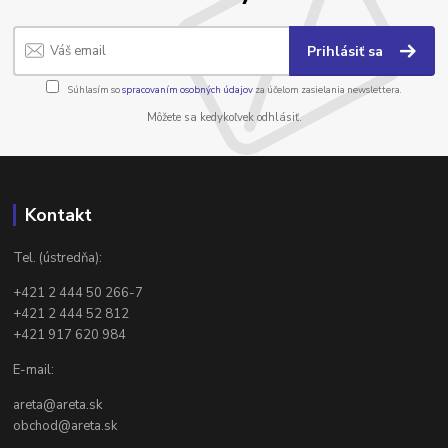
Prihlásiť sa
Súhlasím so
spracovaním osobných údajov
za účelom zasielania newslettera.
Môžete sa kedykoľvek odhlásiť.
Kontakt
Tel. (ústredňa):
+421 2 444 50 266-7
+421 2 444 52 812
+421 917 620 984
E-mail:
areta@areta.sk
obchod@areta.sk