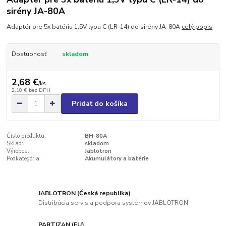
sirény JA-80A
Adaptér pre 5x batériu 1,5V typu C (LR-14) do sirény JA-80A
celý popis
Dostupnosť
skladom
2,68 €
/
ks
2,18 €
bez DPH
Pridať do košíka
Číslo produktu:
BH-80A
Sklad:
skladom
Výrobca:
Jablotron
Podkategória:
Akumulátory a batérie
JABLOTRON (Česká republika)
Distribúcia servis a podpora systémov JABLOTRON
PARTIZAN (EU)