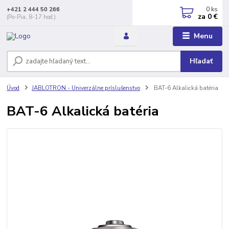
0
ks
+421 2 444 50 266
za
0 €
(Po-Pia, 8-17 hod.)
Menu
Hľadať
Úvod
JABLOTRON - Univerzálne príslušenstvo
BAT-6 Alkalická batéria
BAT-6 Alkalická batéria