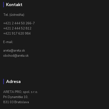
Kontakt
Tel. (ústredňa):
+421 2 444 50 266-7
+421 2 444 52 812
+421 917 620 984
E-mail:
areta@areta.sk
obchod@areta.sk
Adresa
ARETA PRO, spol. s r.o.
Pri Dynamitke 10,
831 03 Bratislava