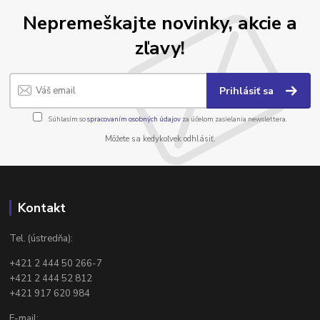
Nepremeškajte novinky, akcie a
zľavy!
Prihlásiť sa
Súhlasím so
spracovaním osobných údajov
za účelom zasielania newslettera.
Môžete sa kedykoľvek odhlásiť.
Kontakt
Tel. (ústredňa):
+421 2 444 50 266-7
+421 2 444 52 812
+421 917 620 984
E-mail: