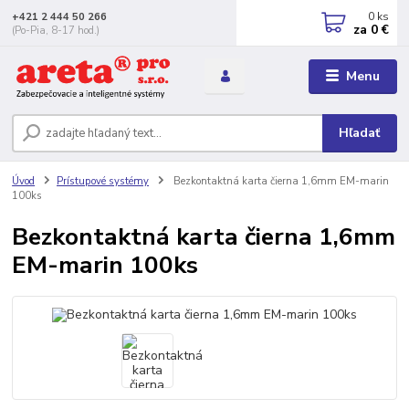
0
ks
+421 2 444 50 266
za
0 €
(Po-Pia, 8-17 hod.)
Menu
Hľadať
Úvod
Prístupové systémy
Bezkontaktná karta čierna 1,6mm EM-marin
100ks
Bezkontaktná karta čierna 1,6mm
EM-marin 100ks