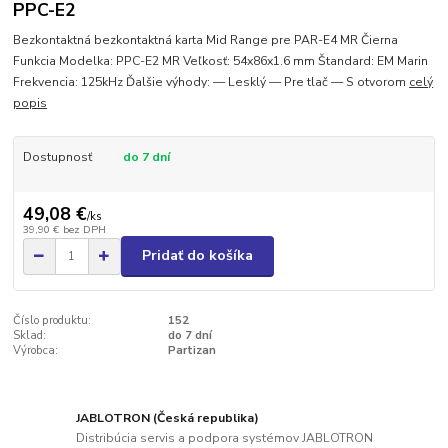
PPC-E2
Bezkontaktná bezkontaktná karta Mid Range pre PAR-E4 MR Čierna
Funkcia Modelka: PPC-E2 MR Veľkosť: 54x86x1.6 mm Štandard: EM Marin
Frekvencia: 125kHz Ďalšie výhody: — Lesklý — Pre tlač — S otvorom
celý
popis
Dostupnosť
do 7 dní
49,08 €
/
ks
39,90 €
bez DPH
Pridať do košíka
Číslo produktu:
152
Sklad:
do 7 dní
Výrobca:
Partizan
JABLOTRON (Česká republika)
Distribúcia servis a podpora systémov JABLOTRON