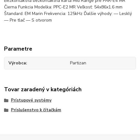
Bezkontaktná bezkontaktná karta Mid Range pre PAR-E4 MR
Čierna Funkcia Modelka: PPC-E2 MR Veľkosť: 54x86x1.6 mm
Štandard: EM Marin Frekvencia: 125kHz Ďalšie výhody: — Lesklý
— Pre tlač — S otvorom
Parametre
Výrobca
Partizan
Tovar zaradený v kategóriách
Prístupové systémy
Príslušenstvo k čítačkám