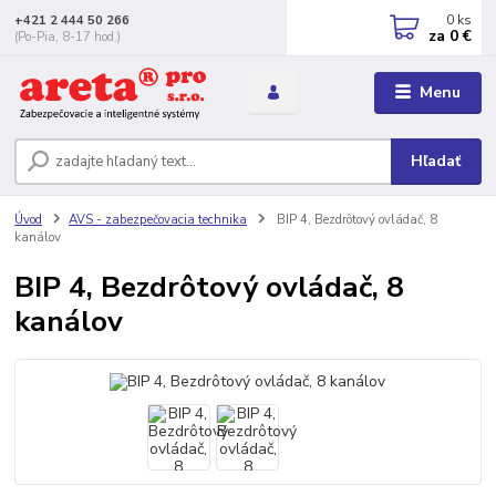
0
ks
+421 2 444 50 266
za
0 €
(Po-Pia, 8-17 hod.)
Menu
Hľadať
Úvod
AVS - zabezpečovacia technika
BIP 4, Bezdrôtový ovládač, 8
kanálov
BIP 4, Bezdrôtový ovládač, 8
kanálov