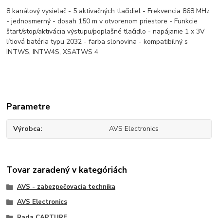
8 kanálový vysielač - 5 aktivačných tlačidiel - Frekvencia 868 MHz
- jednosmerný - dosah 150 m v otvorenom priestore - Funkcie
štart/stop/aktivácia výstupu/poplašné tlačidlo - napájanie 1 x 3V
lítiová batéria typu 2032 - farba slonovina - kompatibilný s
INTWS, INTW4S, XSATWS 4
Parametre
Výrobca
AVS Electronics
Tovar zaradený v kategóriách
AVS - zabezpečovacia technika
AVS Electronics
Rada CAPTURE