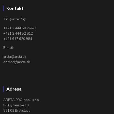
Kontakt
Tel. (ústredňa):
+421 2 444 50 266-7
+421 2 444 52 812
+421 917 620 984
E-mail:
areta@areta.sk
obchod@areta.sk
Adresa
ARETA PRO, spol. s r.o.
Pri Dynamitke 10,
831 03 Bratislava