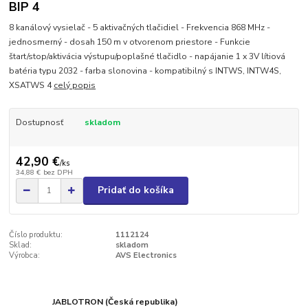
BIP 4
8 kanálový vysielač - 5 aktivačných tlačidiel - Frekvencia 868 MHz -
jednosmerný - dosah 150 m v otvorenom priestore - Funkcie
štart/stop/aktivácia výstupu/poplašné tlačidlo - napájanie 1 x 3V lítiová
batéria typu 2032 - farba slonovina - kompatibilný s INTWS, INTW4S,
XSATWS 4
celý popis
Dostupnosť
skladom
42,90 €
/
ks
34,88 €
bez DPH
Pridať do košíka
Číslo produktu:
1112124
Sklad:
skladom
Výrobca:
AVS Electronics
JABLOTRON (Česká republika)