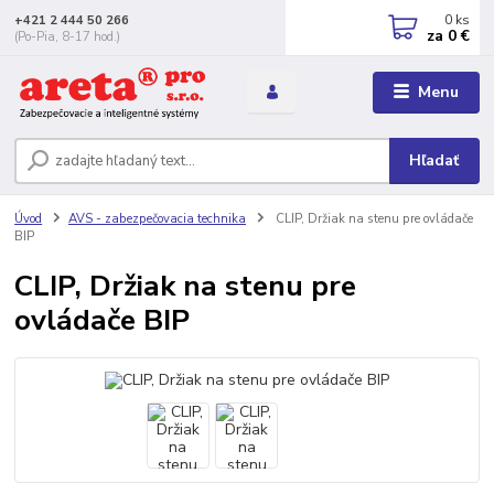
0
ks
+421 2 444 50 266
za
0 €
(Po-Pia, 8-17 hod.)
Menu
Hľadať
Úvod
AVS - zabezpečovacia technika
CLIP, Držiak na stenu pre ovládače
BIP
CLIP, Držiak na stenu pre
ovládače BIP