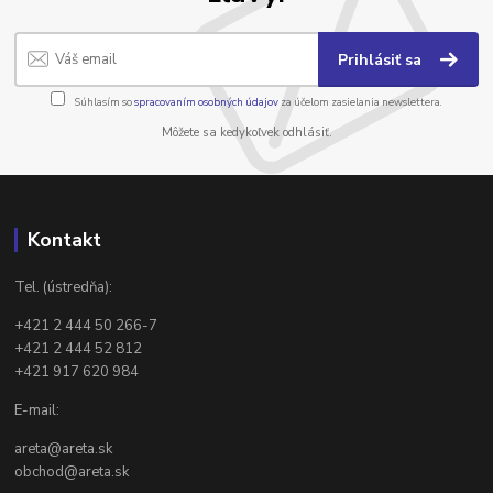
Prihlásiť sa
Súhlasím so
spracovaním osobných údajov
za účelom zasielania newslettera.
Môžete sa kedykoľvek odhlásiť.
Kontakt
Tel. (ústredňa):
+421 2 444 50 266-7
+421 2 444 52 812
+421 917 620 984
E-mail:
areta@areta.sk
obchod@areta.sk