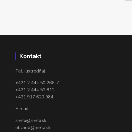
Kontakt
Tel. (ústredňa):
+421 2 444 50 266-7
+421 2 444 52 812
+421 917 620 984
E-mail:
areta@areta.sk
obchod@areta.sk