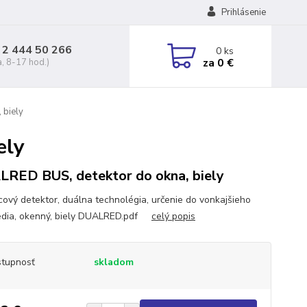
Prihlásenie
 2 444 50 266
0
ks
za
0 €
a, 8-17 hod.)
 biely
ely
RED BUS, detektor do okna, biely
cový detektor, duálna technolégia, určenie do vonkajšieho
edia, okenný, biely DUALRED.pdf
celý popis
tupnosť
skladom