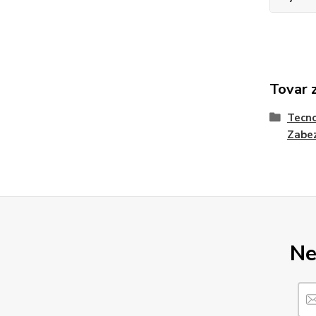
Tovar 
Tecno
Zabez
Ne