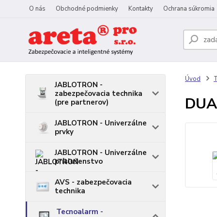
O nás
Obchodné podmienky
Kontakty
Ochrana súkromia
Úvod
T
JABLOTRON -
zabezpečovacia technika
DUAL
(pre partnerov)
JABLOTRON - Univerzálne
prvky
JABLOTRON - Univerzálne
príslušenstvo
AVS - zabezpečovacia
technika
Tecnoalarm -