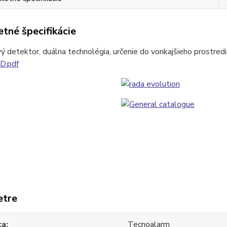
tné špecifikácie
ý detektor, duálna technolégia, určenie do vonkajšieho prostredia
.pdf
etre
ca
Tecnoalarm