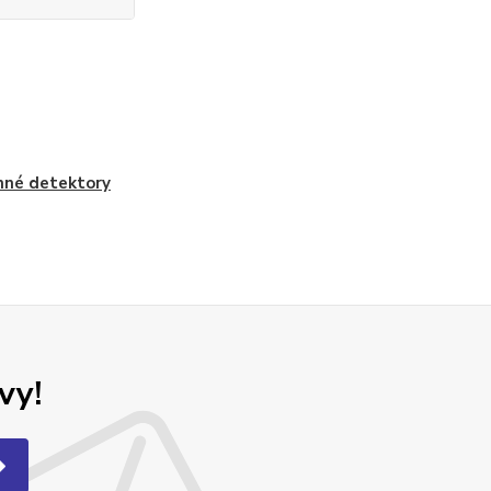
né detektory
vy!