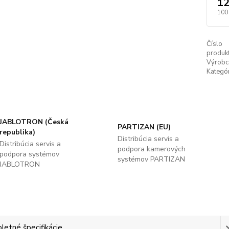
12
100
Číslo
produkt
Výrobc
Kategór
JABLOTRON (Česká
PARTIZAN (EU)
republika)
Distribúcia servis a
Distribúcia servis a
podpora kamerových
podpora systémov
systémov PARTIZAN
JABLOTRON
etné špecifikácie