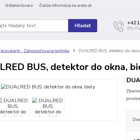
Vrátenie tovaru
Ďalšie informácie na areta.sk
+421
Hľadať
(Po-Pi
ecnoalarm - Zabezpečovacia technika
DUALRED BUS, detektor do okna,
RED BUS, detektor do okna, bi
DUAL
Zberni
prostr
Dos