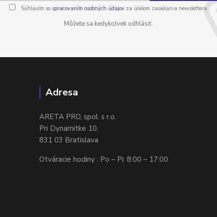
Súhlasím so
spracovaním osobných údajov
za účelom zasielania newslettera.
Môžete sa kedykoľvek odhlásiť.
Adresa
ARETA PRO, spol. s r.o.
Pri Dynamitke 10,
831 03 Bratislava
Otváracie hodiny : Po – Pi: 8:00 – 17:00