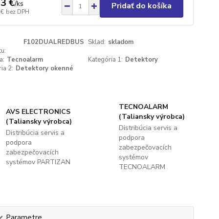
3 €
/
ks
Pridať do košíka
 €
bez DPH
F102DUALREDBUS
Sklad:
skladom
u:
a:
Tecnoalarm
Kategória 1:
Detektory
ia 2:
Detektory okenné
TECNOALARM
AVS ELECTRONICS
(Taliansky výrobca)
(Taliansky výrobca)
Distribúcia servis a
Distribúcia servis a
podpora
podpora
zabezpečovacích
zabezpečovacích
systémov
systémov PARTIZAN
TECNOALARM
Parametre