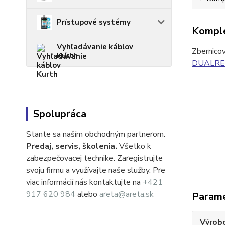
Prístupové systémy
Komple
Vyhľadávanie káblov
Zbernicov
Kurth
DUALRED
Spolupráca
Stante sa naším obchodným partnerom.
Predaj, servis, školenia.
Všetko k
zabezpečovacej technike. Zaregistrujte
svoju firmu a využívajte naše služby. Pre
viac informácií nás kontaktujte na
+421
917 620 984
alebo
areta@areta.sk
Param
Výrob