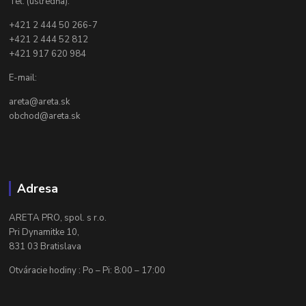
Tel. (ústredňa):
+421 2 444 50 266-7
+421 2 444 52 812
+421 917 620 984
E-mail:
areta@areta.sk
obchod@areta.sk
Adresa
ARETA PRO, spol. s r.o.
Pri Dynamitke 10,
831 03 Bratislava
Otváracie hodiny : Po – Pi: 8:00 – 17:00