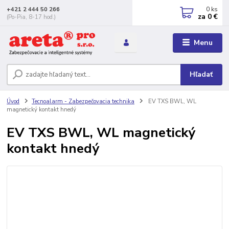
0
ks
+421 2 444 50 266
za
0 €
(Po-Pia, 8-17 hod.)
Menu
Hľadať
Úvod
Tecnoalarm - Zabezpečovacia technika
EV TXS BWL, WL
magnetický kontakt hnedý
EV TXS BWL, WL magnetický
kontakt hnedý