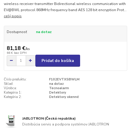
wireless receiver-transmitter Bidirectional wireless communication with
EV@BWL protocol 868MHz frequency band AES 128 bit encryption Prot...
celý popis
Dostupnosť
na dotaz
81,18 €
/
ks
66 €
bez DPH
Pridať do košíka
Číslo produktu:
F102EVTXSBWLM
Sklad:
na dotaz
Výrobca:
Tecnoalarm
Kategória 1:
Detektory
Kategória 2:
Detektory okenné
JABLOTRON (Česká republika)
Distribúcia servis a podpora systémov JABLOTRON