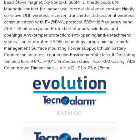
bezdrôtový magnetický kontakt, 868MHz, hnedý popis EN:
Magnetic contact for indoor use Internal dual reed contact Highly
sensitive UHF wireless receiver-transmitter Bidirectional wireless
communication with EV@BWL protocol 868MHz frequency band
AES 128 bit encryption Protection of doors, windows and
openings Anti-tamper protection: anti-opening/anti-detachment,
supervision Integrated RSC® technology: programming, remote
management Surface mounting Power supply: lithium battery
Connection: wireless connection Environmental class: II Operating
temperature: +5°C…+40°C Protection class: IP3x-IK02 Casing: ABS
Color: brown Dimensions (L x H x D): 91 x 25 x 28mm