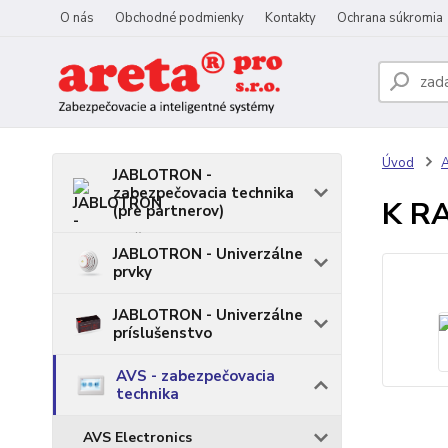
O nás
Obchodné podmienky
Kontakty
Ochrana súkromia
Úvod
A
JABLOTRON -
zabezpečovacia technika
K R
(pre partnerov)
JABLOTRON - Univerzálne
prvky
JABLOTRON - Univerzálne
príslušenstvo
AVS - zabezpečovacia
technika
AVS Electronics