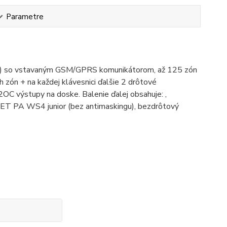
Parametre
0V) so vstavaným GSM/GPRS komunikátorom, až 125 zón
 zón + na každej klávesnici ďalšie 2 drôtové
OC výstupy na doske. Balenie ďalej obsahuje: ,
ET PA WS4 junior (bez antimaskingu), bezdrôtový