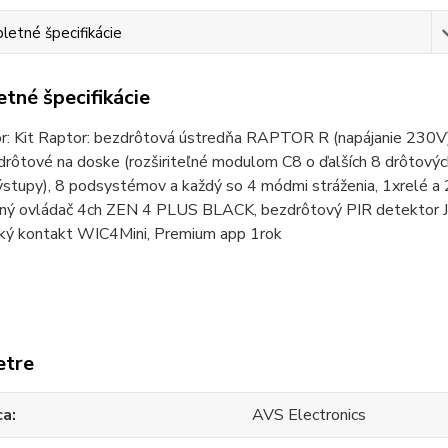
etné špecifikácie
tné špecifikácie
or: Kit Raptor: bezdrôtová ústredňa RAPTOR R (napájanie 23
drôtové na doske (rozširiteľné modulom C8 o ďalších 8 drôtových
stupy), 8 podsystémov a každý so 4 módmi stráženia, 1xrelé a 2
ný ovládač 4ch ZEN 4 PLUS BLACK, bezdrôtový PIR detektor J
ký kontakt WIC4Mini, Premium app 1rok
etre
ca
AVS Electronics