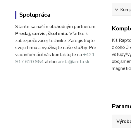
Kompl
Spolupráca
Stante sa naším obchodným partnerom.
Komple
Predaj, servis, školenia.
Všetko k
Kit Rapt
zabezpečovacej technike. Zaregistrujte
z čoho 3 
svoju firmu a využívajte naše služby. Pre
vstupy/vý
viac informácií nás kontaktujte na
+421
obojsmer
917 620 984
alebo
areta@areta.sk
magnetic
Param
Výrob