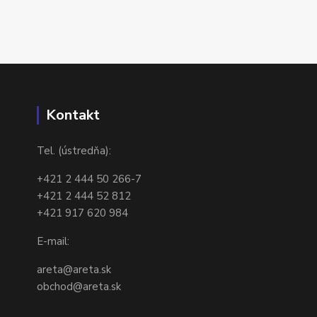
Kontakt
Tel. (ústredňa):
+421 2 444 50 266-7
+421 2 444 52 812
+421 917 620 984
E-mail:
areta@areta.sk
obchod@areta.sk