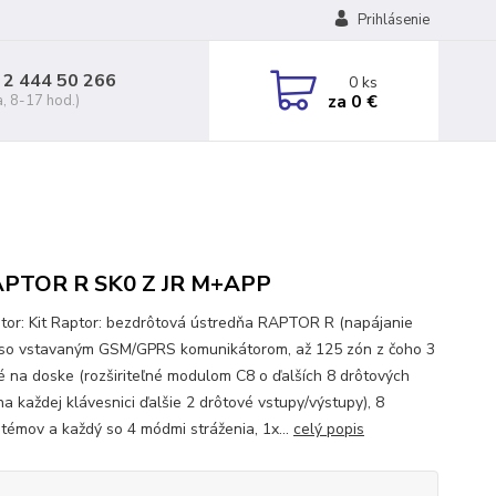
Prihlásenie
 2 444 50 266
0
ks
za
0 €
a, 8-17 hod.)
APTOR R SK0 Z JR M+APP
ptor: Kit Raptor: bezdrôtová ústredňa RAPTOR R (napájanie
so vstavaným GSM/GPRS komunikátorom, až 125 zón z čoho 3
é na doske (rozširiteľné modulom C8 o ďalších 8 drôtových
na každej klávesnici ďalšie 2 drôtové vstupy/výstupy), 8
témov a každý so 4 módmi stráženia, 1x...
celý popis