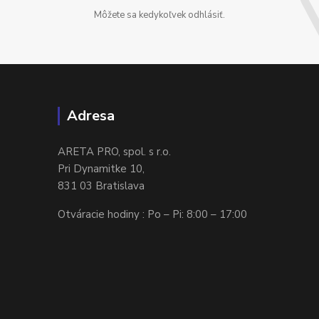
Môžete sa kedykoľvek odhlásiť.
Adresa
ARETA PRO, spol. s r.o.
Pri Dynamitke 10,
831 03 Bratislava
Otváracie hodiny : Po – Pi: 8:00 – 17:00