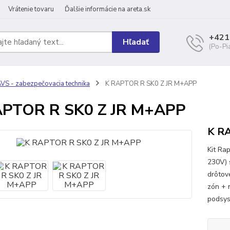
Vrátenie tovaru
Ďalšie informácie na areta.sk
+421
Hľadať
(Po-Pi
VS - zabezpečovacia technika
K RAPTOR R SK0 Z JR M+APP
APTOR R SK0 Z JR M+APP
K R
Kit Ra
230V) 
drôtov
zón + 
podsys