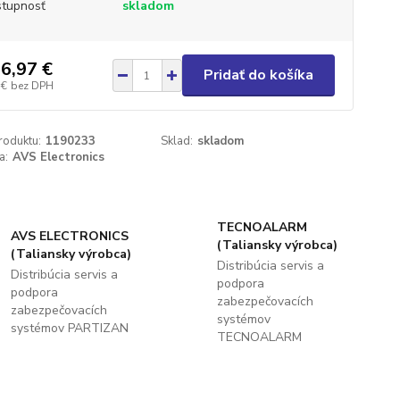
tupnosť
skladom
6,97 €
Pridať do košíka
 €
bez DPH
roduktu:
1190233
Sklad:
skladom
a:
AVS Electronics
TECNOALARM
AVS ELECTRONICS
(Taliansky výrobca)
(Taliansky výrobca)
Distribúcia servis a
Distribúcia servis a
podpora
podpora
zabezpečovacích
zabezpečovacích
systémov
systémov PARTIZAN
TECNOALARM