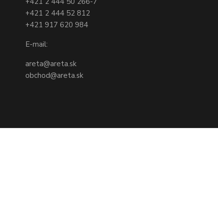
+421 2 444 50 266-7
+421 2 444 52 812
+421 917 620 984
E-mail:
areta@areta.sk
obchod@areta.sk