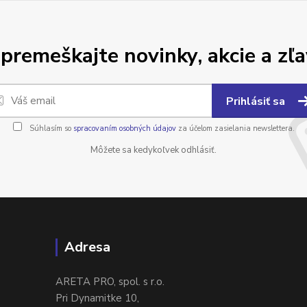
premeškajte novinky, akcie a zľa
Prihlásiť sa
Súhlasím so
spracovaním osobných údajov
za účelom zasielania newslettera.
Môžete sa kedykoľvek odhlásiť.
Adresa
ARETA PRO, spol. s r.o.
Pri Dynamitke 10,