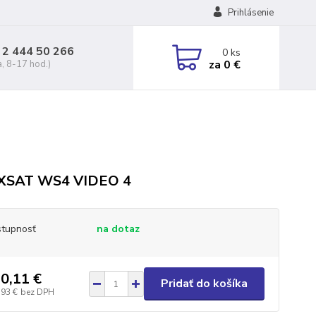
Prihlásenie
 2 444 50 266
0
ks
za
0 €
a, 8-17 hod.)
 XSAT WS4 VIDEO 4
tupnosť
na dotaz
0,11 €
Pridať do košíka
,93 €
bez DPH