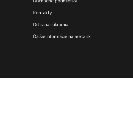
Obchodné podmienky
Kontakty
Ochrana súkromia
Ďalšie informácie na areta.sk
Vytvorené na
Eshop-rychlo.sk