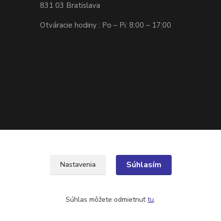
831 03 Bratislava
Otváracie hodiny : Po – Pi: 8:00 – 17:00
Súhlasím
Nastavenia
Súhlas môžete odmietnuť
tu
.