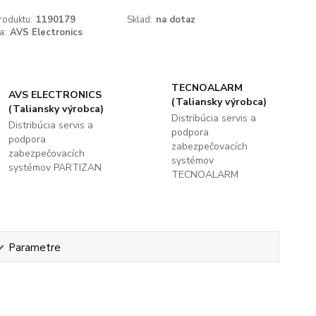
roduktu:
1190179
Sklad:
na dotaz
a:
AVS Electronics
TECNOALARM
AVS ELECTRONICS
(Taliansky výrobca)
(Taliansky výrobca)
Distribúcia servis a
Distribúcia servis a
podpora
podpora
zabezpečovacích
zabezpečovacích
systémov
systémov PARTIZAN
TECNOALARM
Parametre