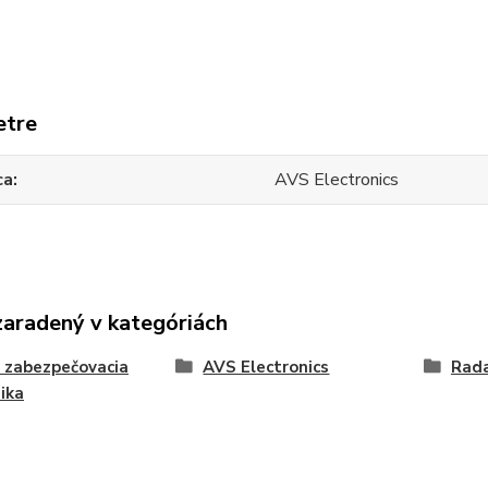
etre
ca
AVS Electronics
zaradený v kategóriách
 zabezpečovacia
AVS Electronics
Rad
ika