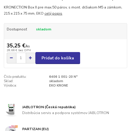
KRONECTION Box II pre max.50 párov, s mont. držiakom M5 a zámkom,
215 x 215 x 75 mm, EKO
celý popis
Dostupnosť
skladom
35,25 €
/
ks
28,66 €
bez DPH
Pridať do košíka
Číslo produktu:
6406 1 001-20 N*
Sklad:
skladom
Výrobca:
EKO KRONE
JABLOTRON (Česká republika)
Distribúcia servis a podpora systémov JABLOTRON
PARTIZAN (EU)