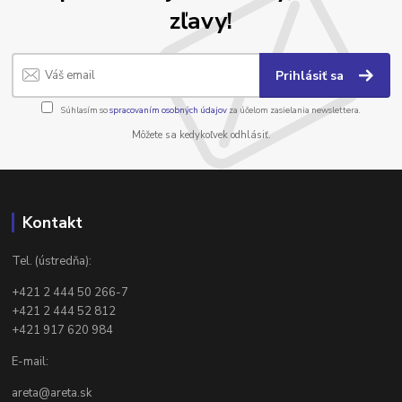
zľavy!
Prihlásiť sa
Súhlasím so
spracovaním osobných údajov
za účelom zasielania newslettera.
Môžete sa kedykoľvek odhlásiť.
Kontakt
Tel. (ústredňa):
+421 2 444 50 266-7
+421 2 444 52 812
+421 917 620 984
E-mail:
areta@areta.sk