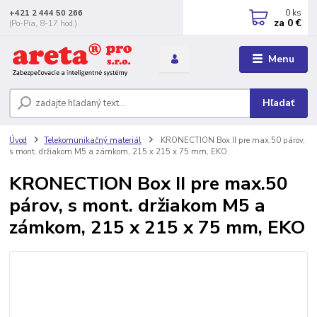
0
ks
+421 2 444 50 266
za
0 €
(Po-Pia, 8-17 hod.)
Menu
Hľadať
Úvod
Telekomunikačný materiál
KRONECTION Box II pre max.50 párov,
s mont. držiakom M5 a zámkom, 215 x 215 x 75 mm, EKO
KRONECTION Box II pre max.50
párov, s mont. držiakom M5 a
zámkom, 215 x 215 x 75 mm, EKO