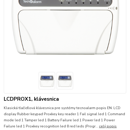
LCDPROX1, klávesnica
Klasická tlačidlová klávesnica pre systémy tecnoalarm popis EN: LCD
display Rubber keypad Proxkey key reader 1 Fail signal led 1 Command
mode led 1 Tamper led 1 Battery Failure led 1 Power led 1 Power
Failure led 1 Proxkey recognition led 8 red leds (Progr...
celý popis