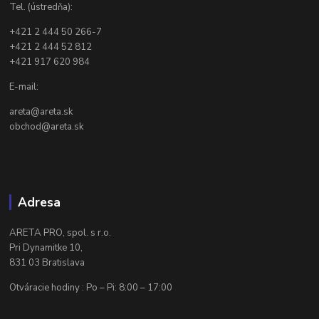
Tel. (ústredňa):
+421 2 444 50 266-7
+421 2 444 52 812
+421 917 620 984
E-mail:
areta@areta.sk
obchod@areta.sk
Adresa
ARETA PRO, spol. s r.o.
Pri Dynamitke 10,
831 03 Bratislava
Otváracie hodiny : Po – Pi: 8:00 – 17:00