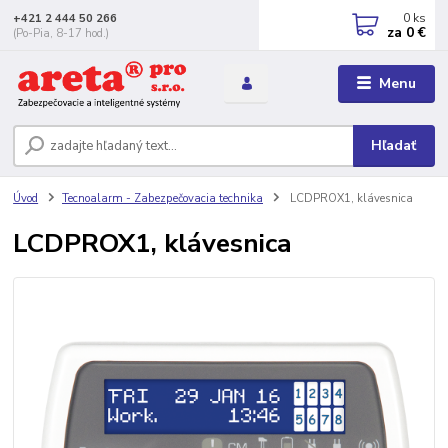
0
ks
+421 2 444 50 266
za
0 €
(Po-Pia, 8-17 hod.)
Menu
Hľadať
Úvod
Tecnoalarm - Zabezpečovacia technika
LCDPROX1, klávesnica
LCDPROX1, klávesnica