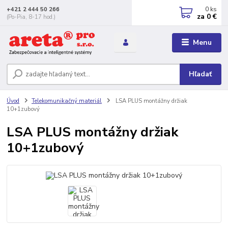
0
ks
+421 2 444 50 266
za
0 €
(Po-Pia, 8-17 hod.)
Menu
Hľadať
Úvod
Telekomunikačný materiál
LSA PLUS montážny držiak
10+1zubový
LSA PLUS montážny držiak
10+1zubový