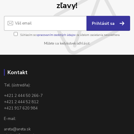
zľavy!
Prihlásiť sa
Súhlasím so
spracovaním osobných údajov
za účelom zasielania newslettera.
Môžete sa kedykoľvek odhlásiť.
Kontakt
Tel. (ústredňa):
+421 2 444 50 266-7
+421 2 444 52 812
+421 917 620 984
E-mail:
areta@areta.sk