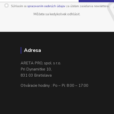
Súhlasím so
spracovaním osobných údajov
za účelom zasielania newslettera.
Môžete sa kedykoľvek odhlásiť.
Adresa
ARETA PRO, spol. s r.o.
Pri Dynamitke 10,
831 03 Bratislava
Otváracie hodiny : Po – Pi: 8:00 – 17:00