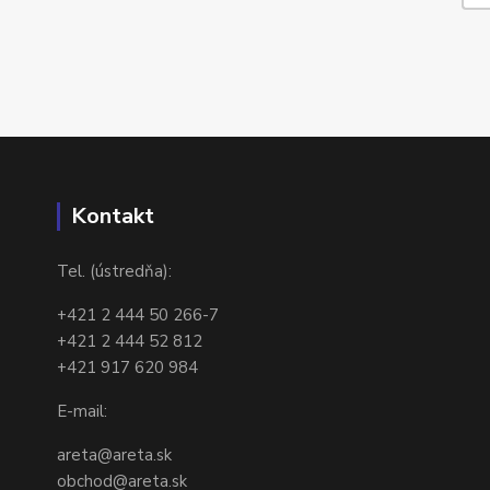
Kontakt
Tel. (ústredňa):
+421 2 444 50 266-7
+421 2 444 52 812
+421 917 620 984
E-mail:
areta@areta.sk
obchod@areta.sk