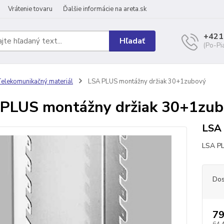
Vrátenie tovaru
Ďalšie informácie na areta.sk
+421
Hľadať
(Po-Pi
elekomunikačný materiál
LSA PLUS montážny držiak 30+1zubový
PLUS montážny držiak 30+1zu
LSA 
LSA PL
Dos
79
64,