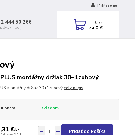
Prihlásenie
 2 444 50 266
0
ks
za
0 €
a, 8-17 hod.)
bový
PLUS montážny držiak 30+1zubový
US montážny držiak 30+1zubový
celý popis
tupnosť
skladom
,31 €
/
ks
Pridať do košíka
48 €
bez DPH