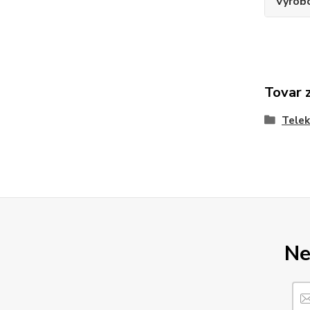
Výrob
Tovar 
Telek
Ne