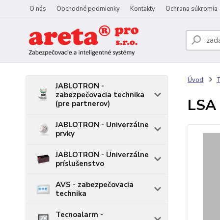
O nás
Obchodné podmienky
Kontakty
Ochrana súkromia
Úvod
T
JABLOTRON -
zabezpečovacia technika
LSA 
(pre partnerov)
JABLOTRON - Univerzálne
prvky
JABLOTRON - Univerzálne
príslušenstvo
AVS - zabezpečovacia
technika
Tecnoalarm -