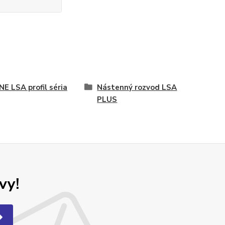
E LSA profil séria
Nástenný rozvod LSA
PLUS
vy!