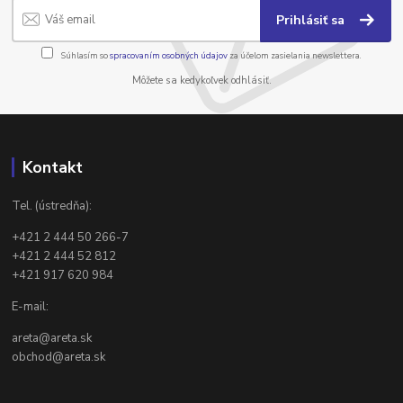
Prihlásiť sa
Súhlasím so
spracovaním osobných údajov
za účelom zasielania newslettera.
Môžete sa kedykoľvek odhlásiť.
Kontakt
Tel. (ústredňa):
+421 2 444 50 266-7
+421 2 444 52 812
+421 917 620 984
E-mail:
areta@areta.sk
obchod@areta.sk