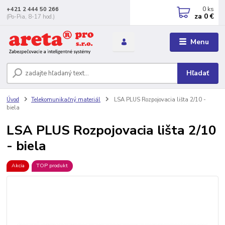
0
ks
+421 2 444 50 266
za
0 €
(Po-Pia, 8-17 hod.)
Menu
Hľadať
Úvod
Telekomunikačný materiál
LSA PLUS Rozpojovacia lišta 2/10 -
biela
LSA PLUS Rozpojovacia lišta 2/10
- biela
Akcia
TOP produkt