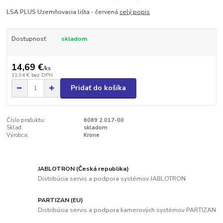
LSA PLUS Uzemňovacia lišta - červená
celý popis
Dostupnosť
skladom
14,69 €
/
ks
11,94 €
bez DPH
Pridať do košíka
Číslo produktu:
6089 2 017-00
Sklad:
skladom
Výrobca:
Krone
JABLOTRON (Česká republika)
Distribúcia servis a podpora systémov JABLOTRON
PARTIZAN (EU)
Distribúcia servis a podpora kamerových systémov PARTIZAN