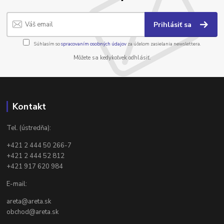
Prihlásiť sa
Súhlasím so
spracovaním osobných údajov
za účelom zasielania newslettera.
Môžete sa kedykoľvek odhlásiť.
Kontakt
Tel. (ústredňa):
+421 2 444 50 266-7
+421 2 444 52 812
+421 917 620 984
E-mail:
areta@areta.sk
obchod@areta.sk