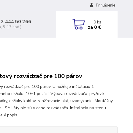
Prihlásenie
 2 444 50 266
0
ks
za
0 €
a, 8-17 hod.)
tový rozvádzač pre 100 párov
vý rozvádzač pre 100 párov. Umožňuje inštaláciu 1
neho držiaka 10+1 pozícií. Výbava rozvádzača: pryžové
odky, držiaky káblov, ranžírovacie oká, uzamykanie. Montážny
a LSA lišty nie sú v cene rozvádzača. Inštalácia na stenu.
celý popis