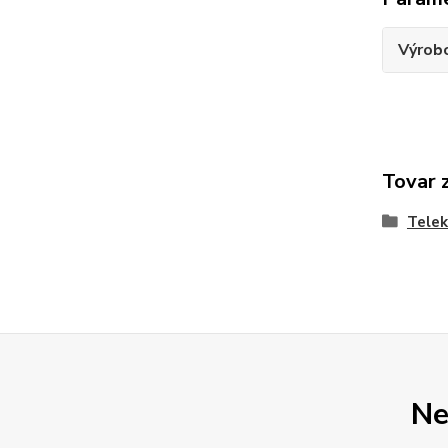
Výrob
Tovar 
Telek
Ne