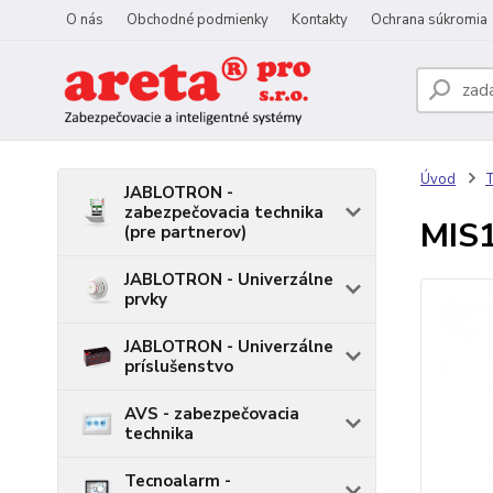
O nás
Obchodné podmienky
Kontakty
Ochrana súkromia
Úvod
T
JABLOTRON -
zabezpečovacia technika
MIS1
(pre partnerov)
JABLOTRON - Univerzálne
prvky
JABLOTRON - Univerzálne
príslušenstvo
AVS - zabezpečovacia
technika
Tecnoalarm -