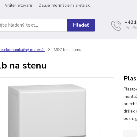
Vrátenie tovaru
Ďalšie informácie na areta.sk
+421
Hľadať
(Po-Pi
elekomunikačný materiál
MIS1b na stenu
b na stenu
Plas
Plasto
montáž
priech
držiak 
pozn.