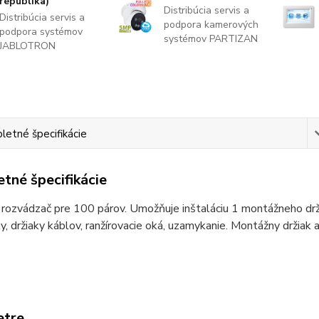
republika)
Distribúcia servis a
Distribúcia servis a
podpora kamerových
podpora systémov
systémov PARTIZAN
JABLOTRON
etné špecifikácie
tné špecifikácie
rozvádzač pre 100 párov. Umožňuje inštaláciu 1 montážneho drž
y, držiaky káblov, ranžírovacie oká, uzamykanie. Montážny držiak a
etre