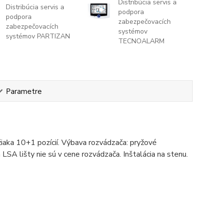
Distribúcia servis a
Distribúcia servis a
podpora
podpora
zabezpečovacích
zabezpečovacích
systémov
systémov PARTIZAN
TECNOALARM
Parametre
iaka 10+1 pozícií. Výbava rozvádzača: pryžové
 LSA lišty nie sú v cene rozvádzača. Inštalácia na stenu.