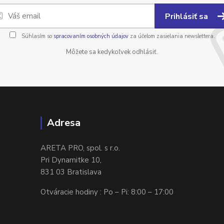
Prihlásiť sa
Súhlasím so
spracovaním osobných údajov
za účelom zasielania newslettera.
Môžete sa kedykoľvek odhlásiť.
Adresa
ARETA PRO, spol. s r.o.
Pri Dynamitke 10,
831 03 Bratislava
Otváracie hodiny : Po – Pi: 8:00 – 17:00