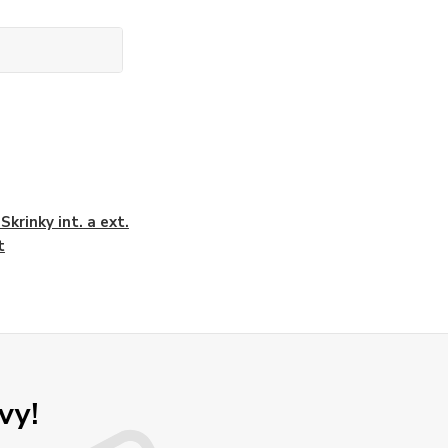
Skrinky int. a ext.
t
vy!