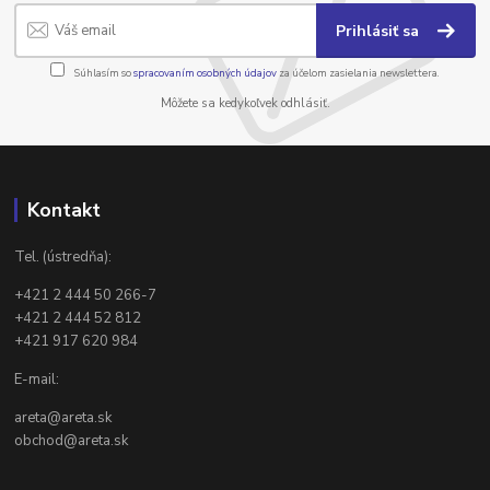
Prihlásiť sa
Súhlasím so
spracovaním osobných údajov
za účelom zasielania newslettera.
Môžete sa kedykoľvek odhlásiť.
Kontakt
Tel. (ústredňa):
+421 2 444 50 266-7
+421 2 444 52 812
+421 917 620 984
E-mail:
areta@areta.sk
obchod@areta.sk