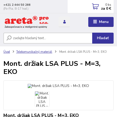
0
ks
+421 2 444 50 266
za
0 €
(Po-Pia, 8-17 hod.)
Menu
Hľadať
Úvod
Telekomunikačný materiál
Mont. držiak LSA PLUS - M=3, EKO
Mont. držiak LSA PLUS - M=3,
EKO
Mont. držiak LSA PLUS - M=3, EKO