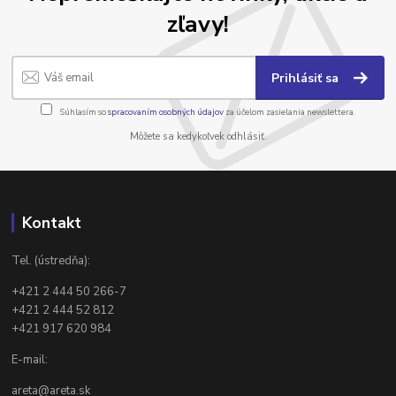
zľavy!
Prihlásiť sa
Súhlasím so
spracovaním osobných údajov
za účelom zasielania newslettera.
Môžete sa kedykoľvek odhlásiť.
Kontakt
Tel. (ústredňa):
+421 2 444 50 266-7
+421 2 444 52 812
+421 917 620 984
E-mail:
areta@areta.sk