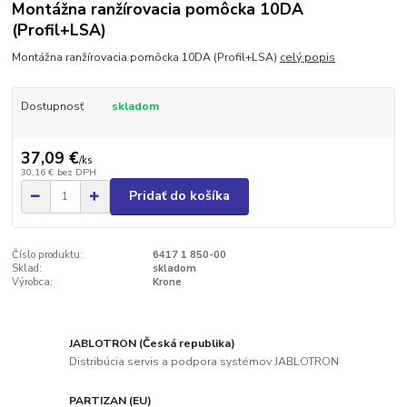
Montážna ranžírovacia pomôcka 10DA
(Profil+LSA)
Montážna ranžírovacia pomôcka 10DA (Profil+LSA)
celý popis
Dostupnosť
skladom
37,09 €
/
ks
30,16 €
bez DPH
Pridať do košíka
Číslo produktu:
6417 1 850-00
Sklad:
skladom
Výrobca:
Krone
JABLOTRON (Česká republika)
Distribúcia servis a podpora systémov JABLOTRON
PARTIZAN (EU)