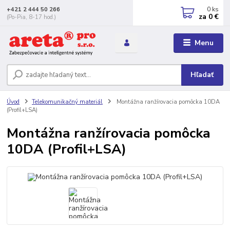
0
ks
+421 2 444 50 266
za
0 €
(Po-Pia, 8-17 hod.)
Menu
Hľadať
Úvod
Telekomunikačný materiál
Montážna ranžírovacia pomôcka 10DA
(Profil+LSA)
Montážna ranžírovacia pomôcka
10DA (Profil+LSA)