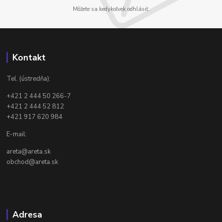
Môžete sa kedykoľvek odhlásiť.
Kontakt
Tel. (ústredňa):
+421 2 444 50 266-7
+421 2 444 52 812
+421 917 620 984
E-mail:
areta@areta.sk
obchod@areta.sk
Adresa