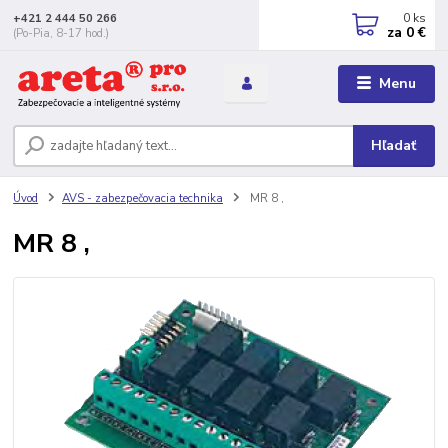
0
ks
+421 2 444 50 266
za
0 €
(Po-Pia, 8-17 hod.)
Menu
Hľadať
Úvod
AVS - zabezpečovacia technika
MR 8 ,
MR 8 ,