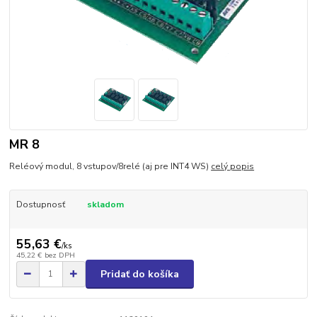
MR 8
Reléový modul, 8 vstupov/8relé (aj pre INT4 WS)
celý popis
Dostupnosť
skladom
55,63 €
/
ks
45,22 €
bez DPH
Pridať do košíka