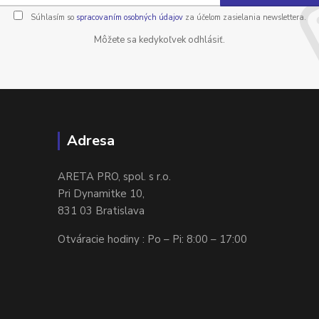
Súhlasím so
spracovaním osobných údajov
za účelom zasielania newslettera.
Môžete sa kedykoľvek odhlásiť.
Adresa
ARETA PRO, spol. s r.o.
Pri Dynamitke 10,
831 03 Bratislava
Otváracie hodiny : Po – Pi: 8:00 – 17:00