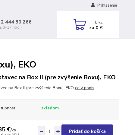
Prihlásenie
 2 444 50 266
0
ks
za
0 €
a, 8-17 hod.)
oxu), EKO
tavec na Box II (pre zvýšenie Boxu), EKO
vec na Box II (pre zvýšenie Boxu), EKO
celý popis
tupnosť
skladom
85 €
/
ks
Pridať do košíka
 €
bez DPH