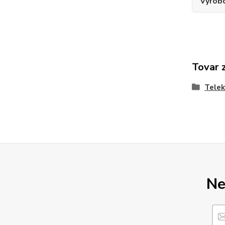
Výrob
Tovar 
Telek
Ne