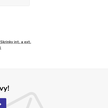
Skrinky int. a ext.
t
vy!