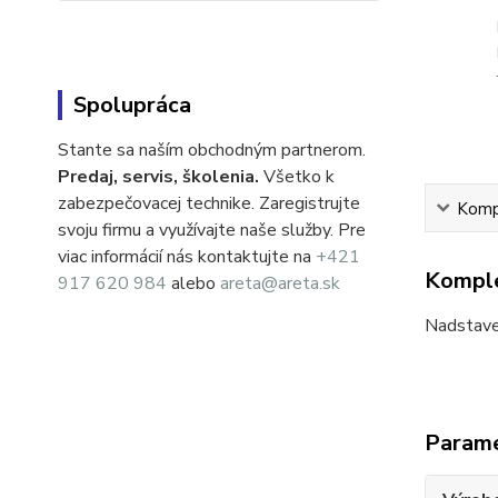
Spolupráca
Stante sa naším obchodným partnerom.
Predaj, servis, školenia.
Všetko k
zabezpečovacej technike. Zaregistrujte
Kompl
svoju firmu a využívajte naše služby. Pre
viac informácií nás kontaktujte na
+421
Komple
917 620 984
alebo
areta@areta.sk
Nadstavec
Param