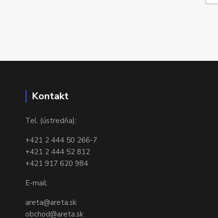
Kontakt
Tel. (ústredňa):
+421 2 444 50 266-7
+421 2 444 52 812
+421 917 620 984
E-mail:
areta@areta.sk
obchod@areta.sk