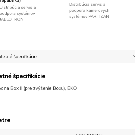
republika)
Distribúcia servis a
Distribúcia servis a
podpora kamerových
podpora systémov
systémov PARTIZAN
JABLOTRON
etné špecifikácie
tné špecifikácie
 na Box II (pre zvýšenie Boxu), EKO
etre