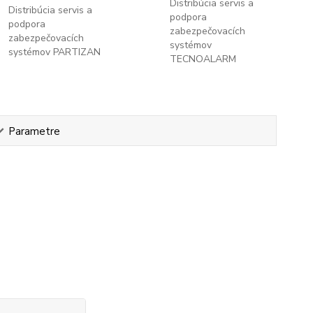
Distribúcia servis a
Distribúcia servis a
podpora
podpora
zabezpečovacích
zabezpečovacích
systémov
systémov PARTIZAN
TECNOALARM
Parametre