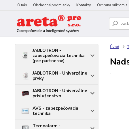
O nás
Obchodné podmienky
Kontakty
Ochrana súkromia
Úvod
T
JABLOTRON -
zabezpečovacia technika
Nads
(pre partnerov)
JABLOTRON - Univerzálne
prvky
JABLOTRON - Univerzálne
príslušenstvo
AVS - zabezpečovacia
technika
Tecnoalarm -