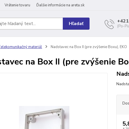
Vrátenie tovaru
Ďalšie informácie na areta.sk
+421
Hľadať
(Po-Pi
elekomunikačný materiál
Nadstavec na Box II (pre zvýšenie Boxu), EKO
tavec na Box II (pre zvýšenie B
Nads
Nadsta
Dos
5,
4,75