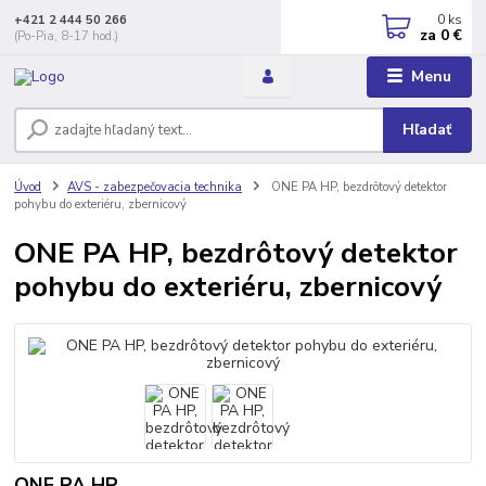
0
ks
+421 2 444 50 266
za
0 €
(Po-Pia, 8-17 hod.)
Menu
Hľadať
Úvod
AVS - zabezpečovacia technika
ONE PA HP, bezdrôtový detektor
pohybu do exteriéru, zbernicový
ONE PA HP, bezdrôtový detektor
pohybu do exteriéru, zbernicový
ONE PA HP