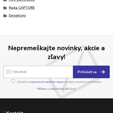
Rada CAPTURE
Detektory
Nepremeškajte novinky, akcie a
zľavy!
Prihlásiť sa
Súhlasím so
spracovaním osobných údajov
za účelom zasielania newslettera.
Môžete sa kedykoľvek odhlásiť.