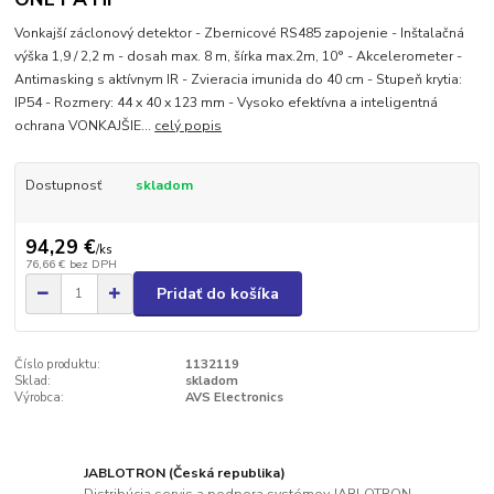
Vonkajší záclonový detektor - Zbernicové RS485 zapojenie - Inštalačná
výška 1,9 / 2,2 m - dosah max. 8 m, šírka max.2m, 10° - Akcelerometer -
Antimasking s aktívnym IR - Zvieracia imunida do 40 cm - Stupeň krytia:
IP54 - Rozmery: 44 x 40 x 123 mm - Vysoko efektívna a inteligentná
ochrana VONKAJŠIE...
celý popis
Dostupnosť
skladom
94,29 €
/
ks
76,66 €
bez DPH
Pridať do košíka
Číslo produktu:
1132119
Sklad:
skladom
Výrobca:
AVS Electronics
JABLOTRON (Česká republika)