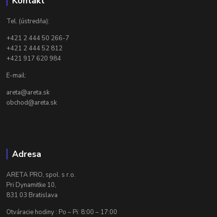
Kontakt
Tel. (ústredňa):
+421 2 444 50 266-7
+421 2 444 52 812
+421 917 620 984
E-mail:
areta@areta.sk
obchod@areta.sk
Adresa
ARETA PRO, spol. s r.o.
Pri Dynamitke 10,
831 03 Bratislava
Otváracie hodiny : Po – Pi: 8:00 – 17:00