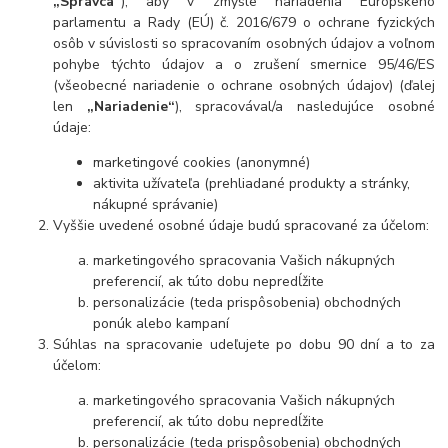
„Správca“
), aby v zmysle nariadenia Európskeho
parlamentu a Rady (EÚ) č. 2016/679 o ochrane fyzických
osôb v súvislosti so spracovaním osobných údajov a voľnom
pohybe týchto údajov a o zrušení smernice 95/46/ES
(všeobecné nariadenie o ochrane osobných údajov) (ďalej
len
„Nariadenie“
), spracovával/a nasledujúce osobné
údaje:
marketingové cookies (anonymné)
aktivita užívateľa (prehliadané produkty a stránky,
nákupné správanie)
Vyššie uvedené osobné údaje budú spracované za účelom:
marketingového spracovania Vašich nákupných
preferencií, ak túto dobu nepredĺžite
personalizácie (teda prispôsobenia) obchodných
ponúk alebo kampaní
Súhlas na spracovanie udeľujete po dobu 90 dní a to za
účelom:
marketingového spracovania Vašich nákupných
preferencií, ak túto dobu nepredĺžite
personalizácie (teda prispôsobenia) obchodných