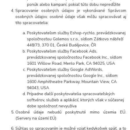
ponúk alebo kampaní, pokiaľ túto dobu nepredĺžite
Spracovanie osobných údajov je vykonávané Správcom
osobných údajov, osobné údaje však môžu spracovávať aj
títo spracovatelia:
Poskytovateľom služby Eshop-rychlo, prevádzkovanej
spoločnosťou Golemos s.r.o., sídlom Zátkovo nábřeží
448/73, 370 01, České Budějovice, ČR
Poskytovateľom služby Facebook Ads,
prevádzkovanej spoločnosťou Facebook Inc., sídlom
1601 Willow Road, Menlo Park, CA 94025, USA
Poskytovateľom služby Google AdWords,
prevádzkovanej spoločnosťou Google Inc., sídlom
1600 Amphitheatre Parkway, Mountain View, CA
94043, USA
Prípadne ďalší poskytovatelia spracovateľských
softvérov, služieb a aplikácií, ktorých však v súčasnej
dobe spoločnosť nevyužíva
Osobné údaje nebudú poskytnuté mimo územia EÚ.
(Servery na území EÚ)
Súhlas so spracovaním je možné vziať kedykoľvek späť, a to