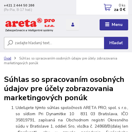
0
ks
+421 2 444 50 266
za
0 €
(Po-Pia, 8-17 hod.)
Menu
Hľadať
Úvod
Súhlas so spracovaním osobných údajov pre účely zobrazovania
marketingových ponúk
Súhlas so spracovaním osobných
údajov pre účely zobrazovania
marketingových ponúk
Udeľujete týmto súhlas spoločnosti ARETA PRO, spol. s r.o.,
so sídlom Pri Dynamitke 10 831 03 Bratislava, IČO
35819791, zapísaná na Obchodnom registri Okresného
súdu v Bratislave 1, oddiel Sro, vložka č. 24868/B(ďalej len