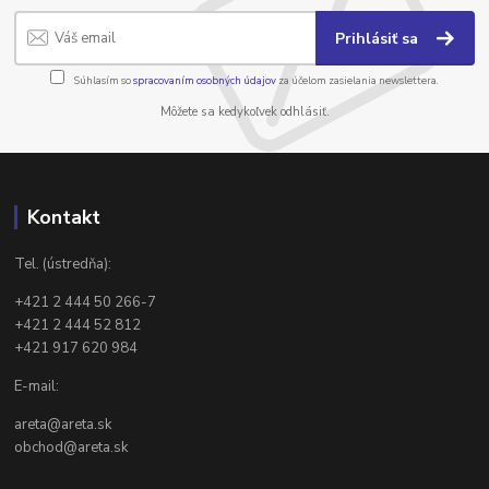
Prihlásiť sa
Súhlasím so
spracovaním osobných údajov
za účelom zasielania newslettera.
Môžete sa kedykoľvek odhlásiť.
Kontakt
Tel. (ústredňa):
+421 2 444 50 266-7
+421 2 444 52 812
+421 917 620 984
E-mail:
areta@areta.sk
obchod@areta.sk