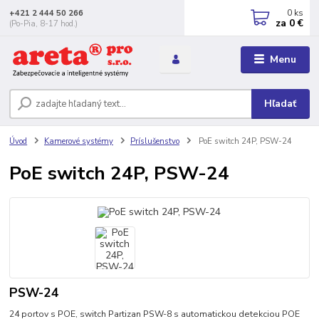
0
ks
+421 2 444 50 266
za
0 €
(Po-Pia, 8-17 hod.)
Menu
Hľadať
Úvod
Kamerové systémy
Príslušenstvo
PoE switch 24P, PSW-24
PoE switch 24P, PSW-24
PSW-24
24 portov s POE, switch Partizan PSW-8 s automatickou detekciou POE