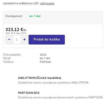
zariadení a indikáciou LED.
celý popis
Dostupnosť
do 7 dní
323,12 €
/
ks
262,70 €
bez DPH
Pridať do košíka
Číslo produktu:
1532
Sklad:
do 7 dní
Výrobca:
Partizan
JABLOTRON (Česká republika)
Distribúcia servis a podpora systémov JABLOTRON
PARTIZAN (EU)
Distribúcia servis a podpora kamerových systémov PARTIZAN