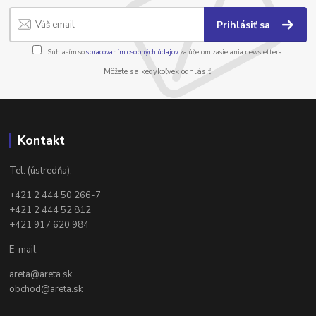
Prihlásiť sa
Súhlasím so
spracovaním osobných údajov
za účelom zasielania newslettera.
Môžete sa kedykoľvek odhlásiť.
Kontakt
Tel. (ústredňa):
+421 2 444 50 266-7
+421 2 444 52 812
+421 917 620 984
E-mail:
areta@areta.sk
obchod@areta.sk