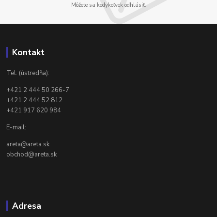
Môžete sa kedykoľvek odhlásiť.
Kontakt
Tel. (ústredňa):
+421 2 444 50 266-7
+421 2 444 52 812
+421 917 620 984
E-mail:
areta@areta.sk
obchod@areta.sk
Adresa