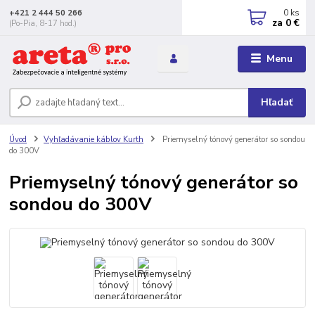
0
ks
+421 2 444 50 266
za
0 €
(Po-Pia, 8-17 hod.)
Menu
Hľadať
Úvod
Vyhľadávanie káblov Kurth
Priemyselný tónový generátor so sondou
do 300V
Priemyselný tónový generátor so
sondou do 300V