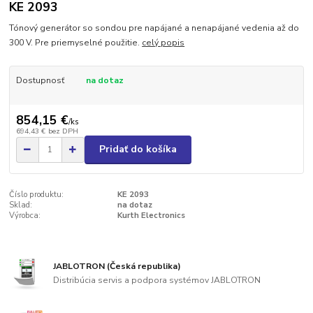
KE 2093
Tónový generátor so sondou pre napájané a nenapájané vedenia až do
300 V. Pre priemyselné použitie.
celý popis
Dostupnosť
na dotaz
854,15 €
/
ks
694,43 €
bez DPH
Pridať do košíka
Číslo produktu:
KE 2093
Sklad:
na dotaz
Výrobca:
Kurth Electronics
JABLOTRON (Česká republika)
Distribúcia servis a podpora systémov JABLOTRON