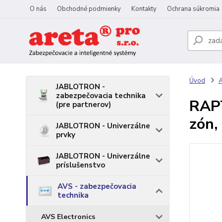
O nás
Obchodné podmienky
Kontakty
Ochrana súkromia
Úvod
A
JABLOTRON -
zabezpečovacia technika
RAPT
(pre partnerov)
zón,
JABLOTRON - Univerzálne
prvky
JABLOTRON - Univerzálne
príslušenstvo
AVS - zabezpečovacia
technika
AVS Electronics