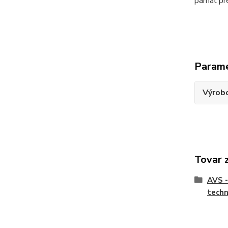
pamäť pre
Param
Výrob
Tovar 
AVS -
techn