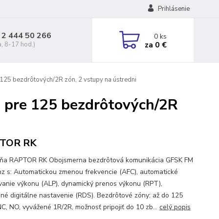
Prihlásenie
 2 444 50 266
0
ks
za
0 €
a, 8-17 hod.)
125 bezdrôtových/2R zón, 2 vstupy na ústredni
 pre 125 bezdrôtových/2R
TOR RK
ňa RAPTOR RK Obojsmerna bezdrôtová komunikácia GFSK FM
z s: Automatickou zmenou frekvencie (AFC), automatické
vanie výkonu (ALP), dynamický prenos výkonu (RPT),
ené digitálne nastavenie (RDS). Bezdrôtové zóny: až do 125
NC, NO, vyvážené 1R/2R, možnosť pripojiť do 10 zb...
celý popis