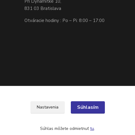
Pri Dynamitke 10,
831 03 Bratislava
Otváracie hodiny : Po – Pi: 8:00 – 17:00
Súhlasím
Nastavenia
Súhlas môžete odmietnuť
tu
.