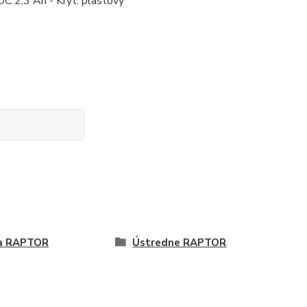
DC 2,3 Ah - Kryt: plastový
a RAPTOR
Ústredne RAPTOR