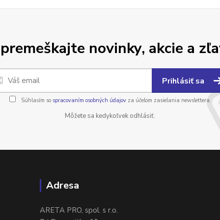
premeškajte novinky, akcie a zľa
Prihlásiť sa
Súhlasím so
spracovaním osobných údajov
za účelom zasielania newslettera.
Môžete sa kedykoľvek odhlásiť.
Adresa
ARETA PRO, spol. s r.o.