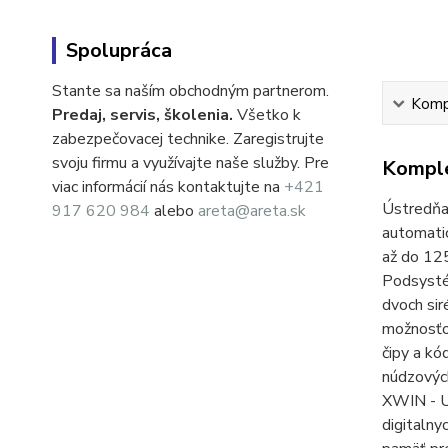
Spolupráca
Stante sa naším obchodným partnerom.
Kompl
Predaj, servis, školenia.
Všetko k
zabezpečovacej technike. Zaregistrujte
svoju firmu a využívajte naše služby. Pre
Komple
viac informácií nás kontaktujte na
+421
Ústredňa
917 620 984
alebo
areta@areta.sk
automatic
až do 12
Podsystém
dvoch si
možnosťou
čipy a kó
núdzových
XWIN - U
digitalny