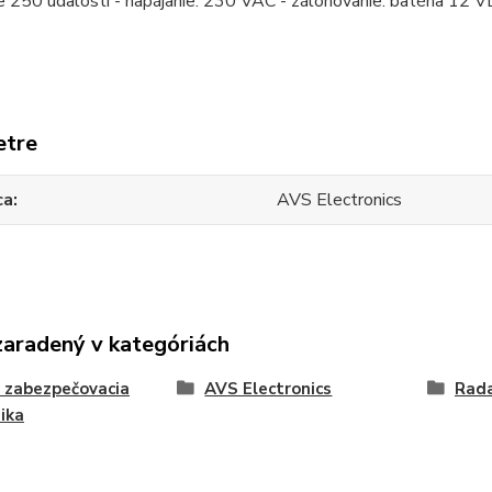
 250 udalostí - napájanie: 230 VAC - zálohovanie: batéria 12 V
etre
ca
AVS Electronics
zaradený v kategóriách
 zabezpečovacia
AVS Electronics
Rad
ika