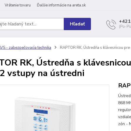
Vrátenie tovaru
Ďalšie informácie na areta.sk
+421
Hľadať
(Po-Pi
VS - zabezpečovacia technika
RAPTOR RK, Ústredňa s klávesnicou pre 
OR RK, Ústredňa s klávesnicou
 2 vstupy na ústredni
RAP
Ústred
868 Mh
regulo
vzdial
zón - 