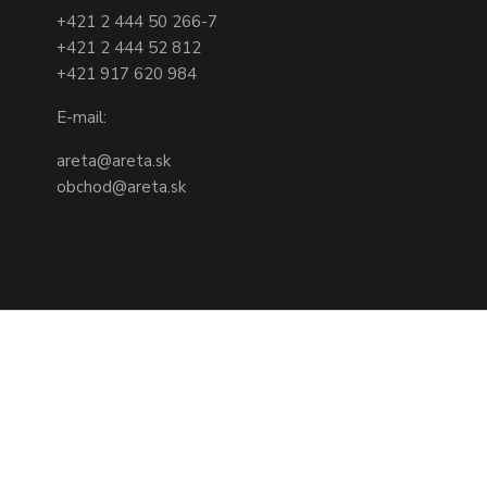
+421 2 444 50 266-7
+421 2 444 52 812
+421 917 620 984
E-mail:
areta@areta.sk
obchod@areta.sk