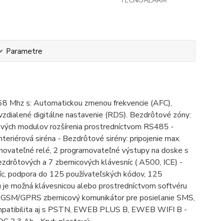
TECNOALARM
Parametre
 Mhz s: Automatickou zmenou frekvencie (AFC),
zdialené digitálne nastavenie (RDS). Bezdrôtové zóny:
ových modulov rozšírenia prostredníctvom RS485 -
eriérová siréna - Bezdrôtové sirény: pripojenie max.
amovateľné relé, 2 programovateľné výstupy na doske s
ezdrôtových a 7 zbernicových klávesníc ( A500, ICE) -
sníc, podpora do 125 používateľských kódov, 125
 je možná klávesnicou alebo prostredníctvom softvéru
ý GSM/GPRS zbernicový komunikátor pre posielanie SMS,
- kompatibilita aj s PSTN, EWEB PLUS B, EWEB WIFI B -