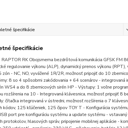
etné špecifikácie
tné špecifikácie
 RAPTOR RK Obojsmerna bezdrôtová komunikácia GFSK FM 868
ké regulovanie výkonu (ALP), dynamický prenos výkonu (RPT), v
5 zón - NC, NO, vyvážené 1R/2R, možnosť pripojiť do 10 zbernic
y: 8 so 4 spôsobmi zakódovania + 64 scenárov - integrovaná int
rén WS4 a do 8 zbernicových sirén HP - Výstupy: 1 voľne progr
 rozšírenia na 10 - Integrovaná klávesnica, možnosť pripojiť 8 b
dy: čítačka integrovaná v ústredni, možnosť rozšírenia o 7 kláve
 kódov, 125 kľúčeniek, 125 čipov TOY T - Konfigurácia systému
SB port pre konfiguráciu systému a update systému - vstavan
ch protokolov, hlasových správ, pripojenie mobilnej aplikácie 