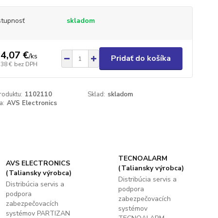
tupnosť
skladom
4,07 €
/
ks
Pridať do košíka
,38 €
bez DPH
roduktu:
1102110
Sklad:
skladom
a:
AVS Electronics
TECNOALARM
AVS ELECTRONICS
(Taliansky výrobca)
(Taliansky výrobca)
Distribúcia servis a
Distribúcia servis a
podpora
podpora
zabezpečovacích
zabezpečovacích
systémov
systémov PARTIZAN