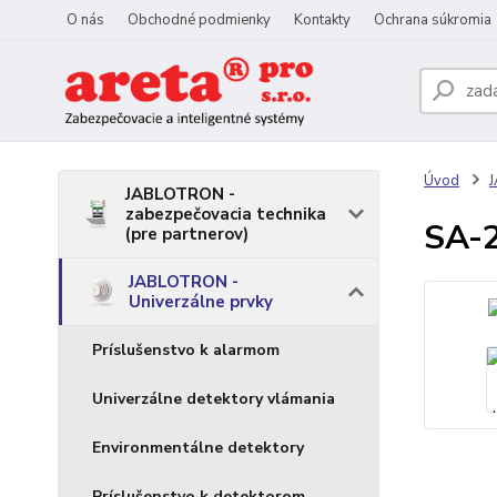
O nás
Obchodné podmienky
Kontakty
Ochrana súkromia
Úvod
J
JABLOTRON -
zabezpečovacia technika
SA-2
(pre partnerov)
JABLOTRON -
Univerzálne prvky
Príslušenstvo k alarmom
Univerzálne detektory vlámania
Environmentálne detektory
Príslušenstvo k detektorom