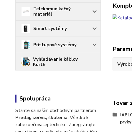
Komple
Telekomunikačný
materiál
Smart systémy
Prístupové systémy
Param
Vyhľadávanie káblov
Výrob
Kurth
Spolupráca
Tovar 
Stante sa naším obchodným partnerom.
JABL
Predaj, servis, školenia.
Všetko k
prvky
zabezpečovacej technike. Zaregistrujte
svoju firmu a využívajte naše služby. Pre