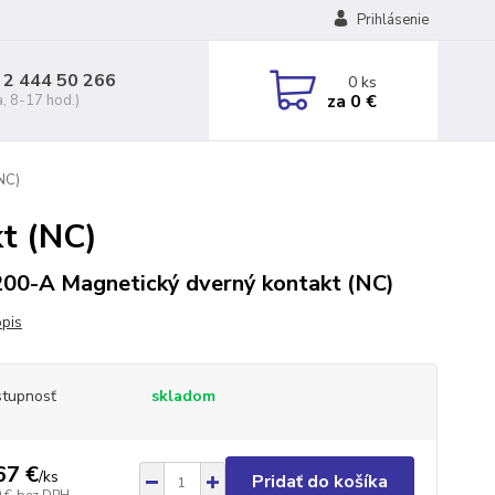
Prihlásenie
 2 444 50 266
0
ks
za
0 €
a, 8-17 hod.)
NC)
t (NC)
00-A Magnetický dverný kontakt (NC)
opis
tupnosť
skladom
67 €
/
ks
Pridať do košíka
 €
bez DPH