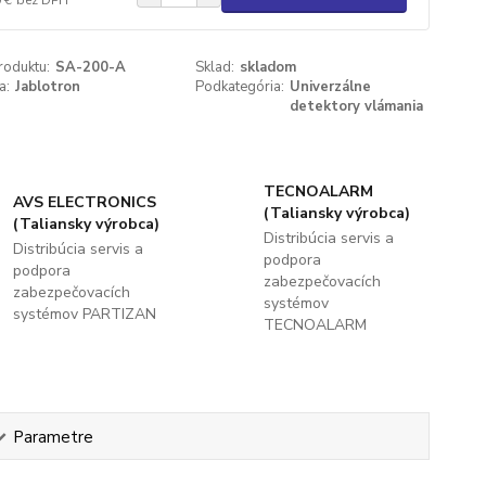
roduktu:
SA-200-A
Sklad:
skladom
a:
Jablotron
Podkategória:
Univerzálne
detektory vlámania
TECNOALARM
AVS ELECTRONICS
(Taliansky výrobca)
(Taliansky výrobca)
Distribúcia servis a
Distribúcia servis a
podpora
podpora
zabezpečovacích
zabezpečovacích
systémov
systémov PARTIZAN
TECNOALARM
Parametre