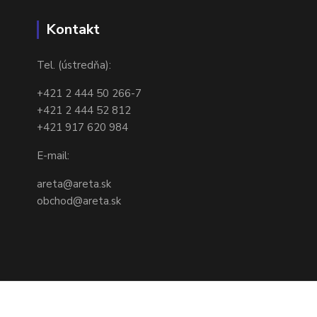
Kontakt
Tel. (ústredňa):
+421 2 444 50 266-7
+421 2 444 52 812
+421 917 620 984
E-mail:
areta@areta.sk
obchod@areta.sk