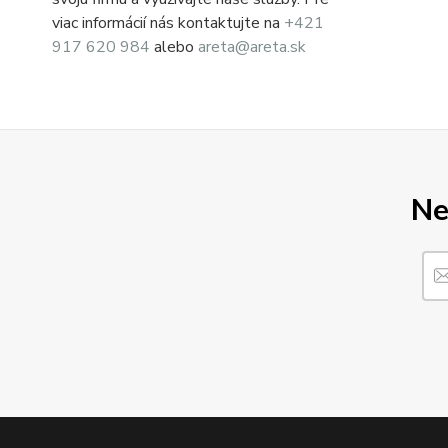
viac informácií nás kontaktujte na
+421
917 620 984
alebo
areta@areta.sk
Ne