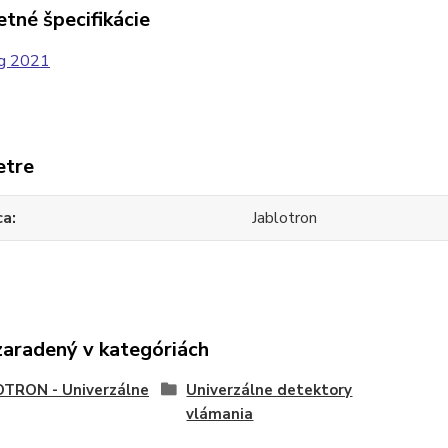
tné špecifikácie
etre
ca
Jablotron
zaradený v kategóriách
OTRON - Univerzálne
Univerzálne detektory
vlámania