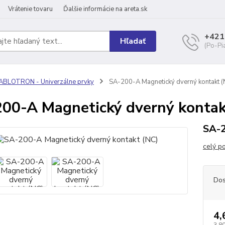
Vrátenie tovaru
Ďalšie informácie na areta.sk
+421
Hľadať
(Po-Pi
ABLOTRON - Univerzálne prvky
SA-200-A Magnetický dverný kontakt (
00-A Magnetický dverný kontak
SA-2
celý p
Dos
4,
3,80