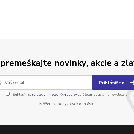
premeškajte novinky, akcie a zľa
Prihlásiť sa
Súhlasím so
spracovaním osobných údajov
za účelom zasielania newslettera.
Môžete sa kedykoľvek odhlásiť.