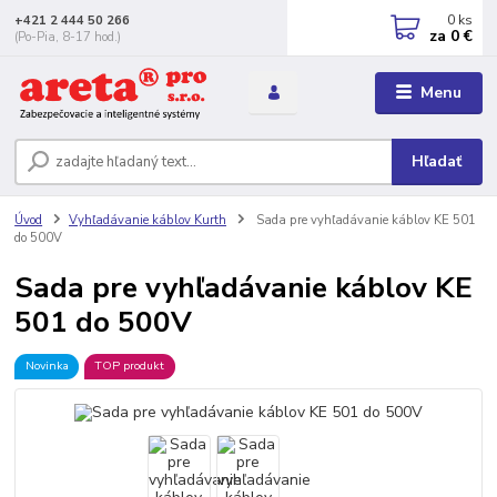
0
ks
+421 2 444 50 266
za
0 €
(Po-Pia, 8-17 hod.)
Menu
Hľadať
Úvod
Vyhľadávanie káblov Kurth
Sada pre vyhľadávanie káblov KE 501
do 500V
Sada pre vyhľadávanie káblov KE
501 do 500V
Novinka
TOP produkt