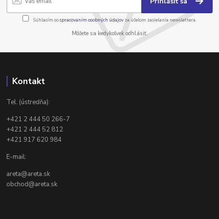
Prihlásiť sa
Súhlasím so
spracovaním osobných údajov
za účelom zasielania newslettera.
Môžete sa kedykoľvek odhlásiť.
Kontakt
Tel. (ústredňa):
+421 2 444 50 266-7
+421 2 444 52 812
+421 917 620 984
E-mail:
areta@areta.sk
obchod@areta.sk