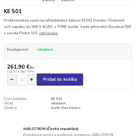
KE 501
Profesionálna sada na vyhľadávanie káblov KE501 Electric. Chránené
voči napätiu do 500 V AC/DC v TONE móde. Sada generátor Easytest 500
+ sonda Probe 510.
celý popis
Dostupnosť
skladom
261,90 €
/
ks
212,93 €
bez DPH
Pridať do košíka
Číslo produktu:
KE 501
Sklad:
skladom
Výrobca:
Kurth Electronics
JABLOTRON (Česká republika)
Distribúcia servis a podpora systémov JABLOTRON