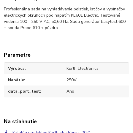
Profesionálna sada na vyhľadávanie poistiek, ističov a vypínačov
elektrických okruhoch pod napätím KE601 Electric. Testované
vedenia 100 - 250 V AC, 50,60 Hz. Sada generátor Easytest 600
+ sonda Probe 610 + púzdro.
Parametre
Výrobca
Kurth Electronics
Napätie
250V
data_port_test
Áno
Na stiahnutie
Katalóg produktov Kurth Electronics 2021