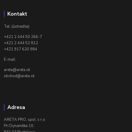
Kontakt
Tel. (ústredňa):
+421 2 444 50 266-7
+421 2 444 52 812
+421 917 620 984
E-mail:
areta@areta.sk
obchod@areta.sk
Adresa
ARETA PRO, spol. s r.o.
Pri Dynamitke 10,