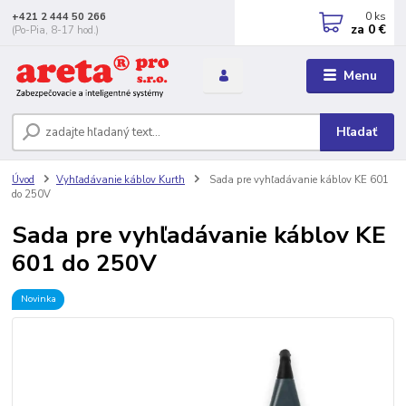
0
ks
+421 2 444 50 266
za
0 €
(Po-Pia, 8-17 hod.)
Menu
Hľadať
Úvod
Vyhľadávanie káblov Kurth
Sada pre vyhľadávanie káblov KE 601
do 250V
Sada pre vyhľadávanie káblov KE
601 do 250V
Novinka