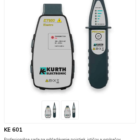
KE 601
Profesionálna sada na vyhľadávanie poistiek, ističov a vypínačov