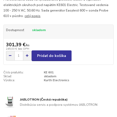
elektrických okruhoch pod napätím KE601 Electric. Testované vedenia
100 - 250 V AC, 50,60 Hz. Sada generátor Easytest 600 + sonda Probe
610 + púzdro.
celý popis
Dostupnosť
skladom
301,39 €
/
ks
245,03 €
bez DPH
Pridať do košíka
Číslo produktu:
KE 601
Sklad:
skladom
Výrobca:
Kurth Electronics
JABLOTRON (Česká republika)
Distribúcia servis a podpora systémov JABLOTRON