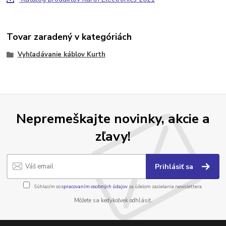
Tovar zaradený v kategóriách
Vyhľadávanie káblov Kurth
Nepremeškajte novinky, akcie a
zľavy!
Prihlásiť sa
Súhlasím so
spracovaním osobných údajov
za účelom zasielania newslettera.
Môžete sa kedykoľvek odhlásiť.