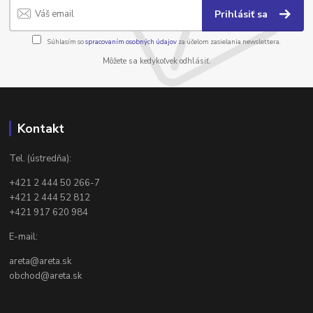
Prihlásiť sa
Súhlasím so
spracovaním osobných údajov
za účelom zasielania newslettera.
Môžete sa kedykoľvek odhlásiť.
Kontakt
Tel. (ústredňa):
+421 2 444 50 266-7
+421 2 444 52 812
+421 917 620 984
E-mail:
areta@areta.sk
obchod@areta.sk