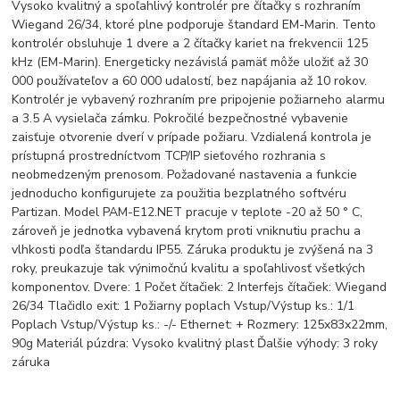
Vysoko kvalitný a spoľahlivý kontrolér pre čítačky s rozhraním
Wiegand 26/34, ktoré plne podporuje štandard EM-Marin. Tento
kontrolér obsluhuje 1 dvere a 2 čítačky kariet na frekvencii 125
kHz (EM-Marin). Energeticky nezávislá pamäť môže uložiť až 30
000 používateľov a 60 000 udalostí, bez napájania až 10 rokov.
Kontrolér je vybavený rozhraním pre pripojenie požiarneho alarmu
a 3.5 A vysielača zámku. Pokročilé bezpečnostné vybavenie
zaisťuje otvorenie dverí v prípade požiaru. Vzdialená kontrola je
prístupná prostredníctvom TCP/IP sieťového rozhrania s
neobmedzeným prenosom. Požadované nastavenia a funkcie
jednoducho konfigurujete za použitia bezplatného softvéru
Partizan. Model PAM-E12.NET pracuje v teplote -20 až 50 ° C,
zároveň je jednotka vybavená krytom proti vniknutiu prachu a
vlhkosti podľa štandardu IP55. Záruka produktu je zvýšená na 3
roky, preukazuje tak výnimočnú kvalitu a spoľahlivosť všetkých
komponentov. Dvere: 1 Počet čítačiek: 2 Interfejs čítačiek: Wiegand
26/34 Tlačidlo exit: 1 Požiarny poplach Vstup/Výstup ks.: 1/1
Poplach Vstup/Výstup ks.: -/- Ethernet: + Rozmery: 125x83x22mm,
90g Materiál púzdra: Vysoko kvalitný plast Ďalšie výhody: 3 roky
záruka