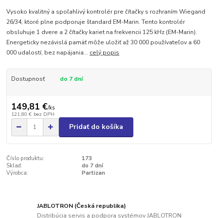
Vysoko kvalitný a spoľahlivý kontrolér pre čítačky s rozhraním Wiegand
26/34, ktoré plne podporuje štandard EM-Marin. Tento kontrolér
obsluhuje 1 dvere a 2 čítačky kariet na frekvencii 125 kHz (EM-Marin).
Energeticky nezávislá pamäť môže uložiť až 30 000 používateľov a 60
000 udalostí, bez napájania...
celý popis
Dostupnosť
do 7 dní
149,81 €
/
ks
121,80 €
bez DPH
Pridať do košíka
Číslo produktu:
173
Sklad:
do 7 dní
Výrobca:
Partizan
JABLOTRON (Česká republika)
Distribúcia servis a podpora systémov JABLOTRON