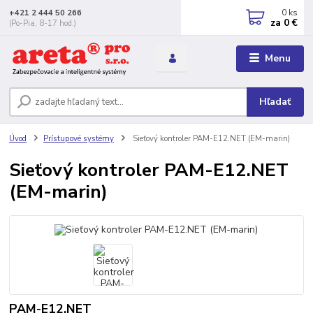
0
ks
+421 2 444 50 266
za
0 €
(Po-Pia, 8-17 hod.)
Menu
Hľadať
Úvod
Prístupové systémy
Sieťový kontroler PAM-E12.NET (EM-marin)
Sieťový kontroler PAM-E12.NET
(EM-marin)
PAM-E12.NET