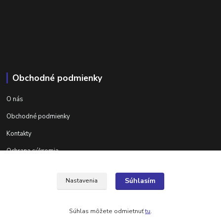
Obchodné podmienky
O nás
Obchodné podmienky
Kontakty
Ochrana súkromia
Ďalšie informácie na areta.sk
Súhlasím
Nastavenia
Súhlas môžete odmietnuť
tu
.
Vytvorené na
Eshop-rychlo.sk