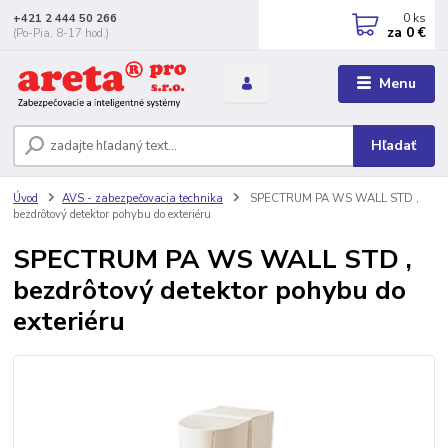
0
ks
+421 2 444 50 266
za
0 €
(Po-Pia, 8-17 hod.)
Menu
Hľadať
Úvod
AVS - zabezpečovacia technika
SPECTRUM PA WS WALL STD ,
bezdrôtový detektor pohybu do exteriéru
SPECTRUM PA WS WALL STD ,
bezdrôtový detektor pohybu do
exteriéru