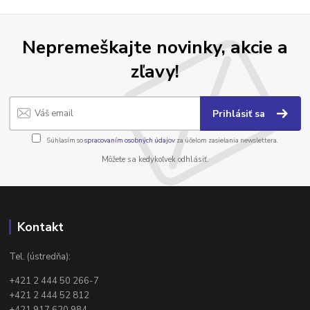
Nepremeškajte novinky, akcie a
zľavy!
Prihlásiť sa
Súhlasím so
spracovaním osobných údajov
za účelom zasielania newslettera.
Môžete sa kedykoľvek odhlásiť.
Kontakt
Tel. (ústredňa):
+421 2 444 50 266-7
+421 2 444 52 812