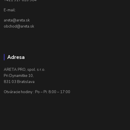
+421 917 620 984
E-mail:
areta@areta.sk
obchod@areta.sk
Adresa
ARETA PRO, spol. s r.o.
Pri Dynamitke 10,
831 03 Bratislava
Otváracie hodiny : Po – Pi: 8:00 – 17:00