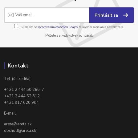
Prihlásiť sa
Súhlasím so
spracovaním osobných údajov
za účelom zasielania newslettera.
Môžete sa kedykoľvek odhlásiť.
Kontakt
Tel. (ústredňa):
+421 2 444 50 266-7
+421 2 444 52 812
+421 917 620 984
E-mail:
areta@areta.sk
obchod@areta.sk