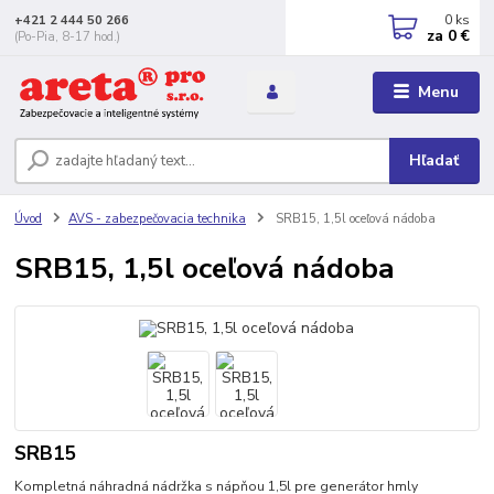
0
ks
+421 2 444 50 266
za
0 €
(Po-Pia, 8-17 hod.)
Menu
Hľadať
Úvod
AVS - zabezpečovacia technika
SRB15, 1,5l oceľová nádoba
SRB15, 1,5l oceľová nádoba
SRB15
Kompletná náhradná nádržka s nápňou 1,5l pre generátor hmly